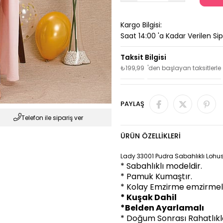
Kargo Bilgisi:
Saat 14:00 'a Kadar Verilen Si
₺199,99
'den başlayan taksitlerle
PAYLAŞ
Telefon ile sipariş ver
ÜRÜN ÖZELLIKLERI
Lady 33001 Pudra Sabahlıklı Lohu
* Sabahlıklı modeldir.
* Pamuk Kumaştır.
* Kolay Emzirme emzirmel
* Kuşak Dahil
*Belden Ayarlamalı
* Doğum Sonrası Rahatlıkla