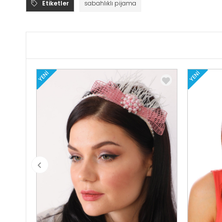
Etiketler
sabahlıklı pijama
YENI
YENI