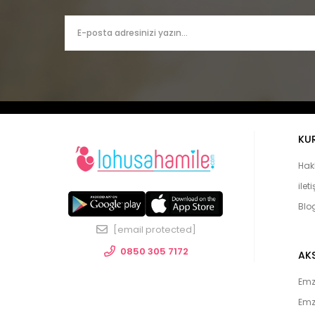
KU
Hak
ilet
Blo
[email protected]
0850 305 7172
AK
Emzi
Emz