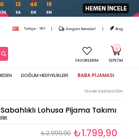
0
13
46
17
GÜN
SA
DK
SN
Türkçe - TRY
Kargom Nerede?
Blog
0
FAVORİLERİM
SEPETIM
BEDEN
DOĞUM HEDIYELIKLERI
BABA PIJAMASI
Önceki Sayfaya Dön
Sabahlıklı Lohusa Pijama Takımı
₺1.799,90
₺2.999,90