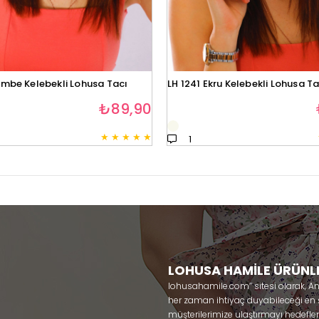
embe Kelebekli Lohusa Tacı
LH 1241 Ekru Kelebekli Lohusa Ta
₺89,90
★
★
★
★
★
1
LOHUSA HAMİLE ÜRÜNL
lohusahamile.com’’ sitesi olarak, A
her zaman ihtiyaç duyabileceği en şık
müşterilerimize ulaştırmayı hedefle