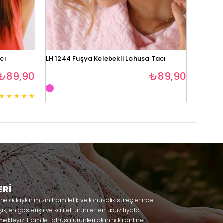
cı
LH 1244 Fuşya Kelebekli Lohusa Tacı
Lh1280 
₺89,90
₺89,90
★
★
★
★
★
3
ERİ
nne adaylarımızın hamilelik ve lohusalık süreçlerinde
, en gösterişli ve kaliteli ürünleri en ucuz fiyata
mekteyiz. Hamile Lohusa ürünleri alanında online