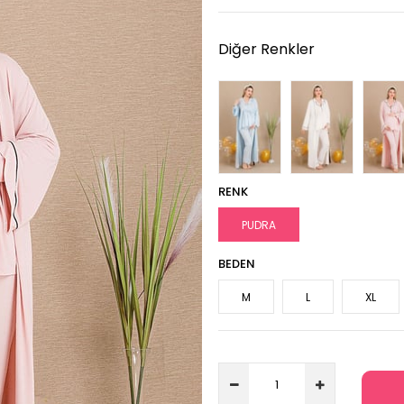
Diğer Renkler
RENK
PUDRA
BEDEN
M
L
XL