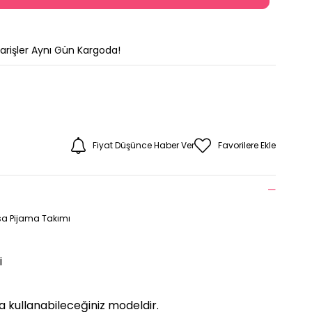
parişler Aynı Gün Kargoda!
Fiyat Düşünce Haber Ver
Favorilere Ekle
sa Pijama Takımı
i
 kullanabileceğiniz modeldir.