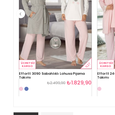
ÜCRETSIZ
ÜCRETSIZ
%27
KARGO
KARGO
Effortt 3090 Sabahlıklı Lohusa Pijama
Effortt 24
Takımı
Takımı
₺1.829,90
₺2.499,90