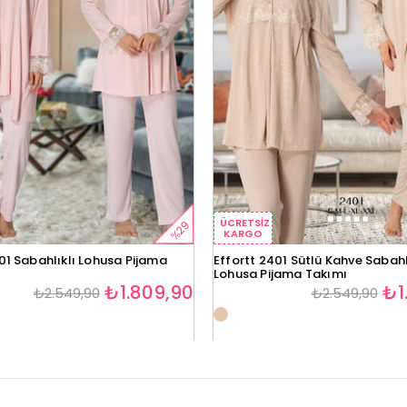
ÜCRETSIZ
%29
KARGO
01 Sabahlıklı Lohusa Pijama
Effortt 2401 Sütlü Kahve Sabahl
Lohusa Pijama Takımı
₺1.809,90
₺1
₺2.549,90
₺2.549,90