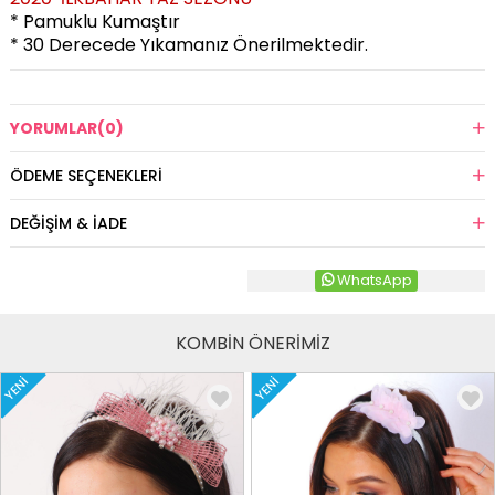
* Pamuklu Kumaştır
* 30 Derecede Yıkamanız Önerilmektedir.
YORUMLAR
(0)
ÖDEME SEÇENEKLERI
DEĞIŞIM & İADE
WhatsApp
KOMBİN ÖNERİMİZ
YENI
YENI