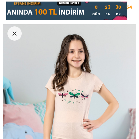
0
23
30
54
GÜN
SA
DK
SN