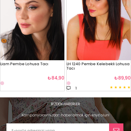
Liam Pembe Lohusa Tacı
LH 1240 Pembe Kelebekli Lohusa
Tacı
₺84,90
₺89,90
★
★
★
★
★
1
BİZDEN HABERLER
Kampanyalarımızdan haber almak için kayıt olun!