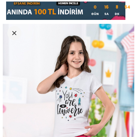
0
16
8
53
GÜN
SA
DK
SN