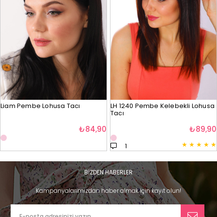
Liam Pembe Lohusa Tacı
LH 1240 Pembe Kelebekli Lohusa
Tacı
₺84,90
₺89,90
★
★
★
★
★
1
BİZDEN HABERLER
Kampanyalarımızdan haber almak için kayıt olun!