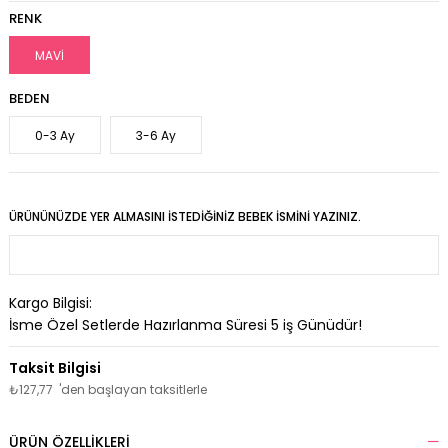
RENK
MAVİ
BEDEN
0-3 Ay
3-6 Ay
ÜRÜNÜNÜZDE YER ALMASINI İSTEDIĞINIZ BEBEK İSMINI YAZINIZ.
Kargo Bilgisi:
İsme Özel Setlerde Hazırlanma Süresi
5
iş Günüdür!
₺127,77
'den başlayan taksitlerle
ÜRÜN ÖZELLIKLERI