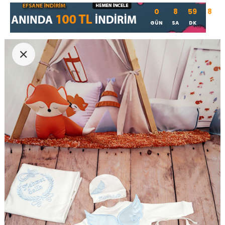
0
8
59
7
GÜN
SA
DK
SN