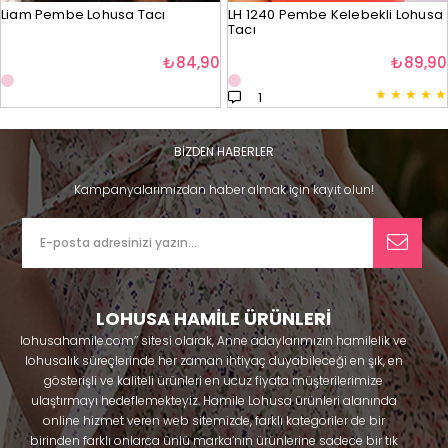
Liam Pembe Lohusa Tacı
LH 1240 Pembe Kelebekli Lohusa
Tacı
₺84,90
₺89,90
★
★
★
★
★
1
BİZDEN HABERLER
Kampanyalarımızdan haber almak için kayıt olun!
LOHUSA HAMİLE ÜRÜNLERİ
lohusahamile.com’’ sitesi olarak, Anne adaylarımızın hamilelik ve
lohusalık süreçlerinde her zaman ihtiyaç duyabileceği en şık, en
gösterişli ve kaliteli ürünleri en ucuz fiyata müşterilerimize
ulaştırmayı hedeflemekteyiz. Hamile Lohusa ürünleri alanında
online hizmet veren web sitemizde, farklı kategoriler de bir
birinden farklı onlarca ünlü marka’nın ürünlerine sadece bir tık