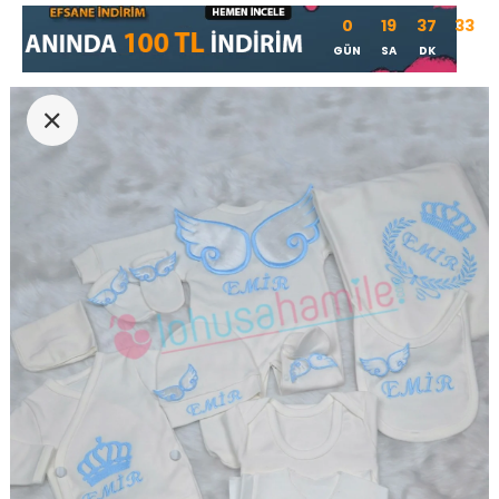
0
19
37
32
GÜN
SA
DK
SN