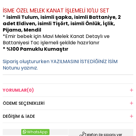
İSME ÖZEL MELEK KANAT İŞLEMELİ 10'LU SET
*
isimli Tulum, isimli şapka, isimli Battaniye, 2
adet Eldiven, isimli Tişört, isimli Önlük, İçlik,
Pijama, Mendil
*Emir bebek için Mavi Melek Kanat Detaylı ve
Battaniyesi Tac işlemeli ş
ekilde hazırlanır
* %100 Pamuklu Kumaştır
Sipariş oluştururken YAZILMASINI İSTEDİĞİNİZ İSİM
Notunu yazınız.
YORUMLAR
(0)
ÖDEME SEÇENEKLERI
DEĞIŞIM & İADE
WhatsApp
Telefon ile sipariş ver