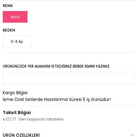
RENK
MAVİ
BEDEN
0-3 Ay
ÜRÜNÜNÜZDE YER ALMASINI İSTEDIĞINIZ BEBEK İSMINI YAZINIZ.
Kargo Bilgisi:
İsme Özel Setlerde Hazırlanma Süresi
5
iş Günüdür!
₺127,77
'den başlayan taksitlerle
ÜRÜN ÖZELLIKLERI