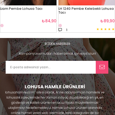
Liam Pembe Lohusa Tacı
LH 1240 Pembe Kelebekli Lohusa
Tacı
₺84,90
₺89,90
★
★
★
★
★
1
BİZDEN HABERLER
Kampanyalarımızdan haber almak için kayıt olun!
LOHUSA HAMİLE ÜRÜNLERİ
lohusahamile.com’’ sitesi olarak, Anne adaylarımızın hamilelik ve
lohusalık süreçlerinde her zaman ihtiyaç duyabileceği en şık, en
gösterişli ve kaliteli ürünleri en ucuz fiyata müşterilerimize
ulaştırmayı hedeflemekteyiz. Hamile Lohusa ürünleri alanında
online hizmet veren web sitemizde, farklı kategoriler de bir