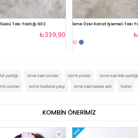
Süslü Takı Yastığı 602
İsme Özel Kanat İşlemeli Takı Y
₺339,90
₺
üt yastığı
isme özel ürünler
isimli yazılar
isme özel takı yastığı
imli ürünler
isimli hastane çıkışı
isme özel bebek seti
hafsa
KOMBİN ÖNERİMİZ
YENI