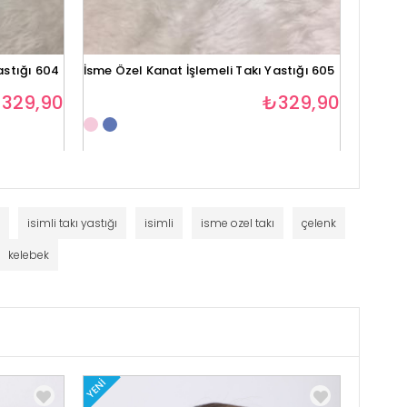
astığı 604
İsme Özel Kanat İşlemeli Takı Yastığı 605
İsme Öz
607
329,90
₺329,90
isimli takı yastığı
isimli
isme ozel takı
çelenk
kelebek
YENI
YENI