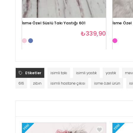
İsme Özel Süslü Takı Yastığı 601
İsme Özel 
₺339,90
Etiketler
isimli takı
isimli yastık
yastık
mevl
616
zıbın
isimli hastane çıkısı
isme özel ürün
is
YENI
YENI