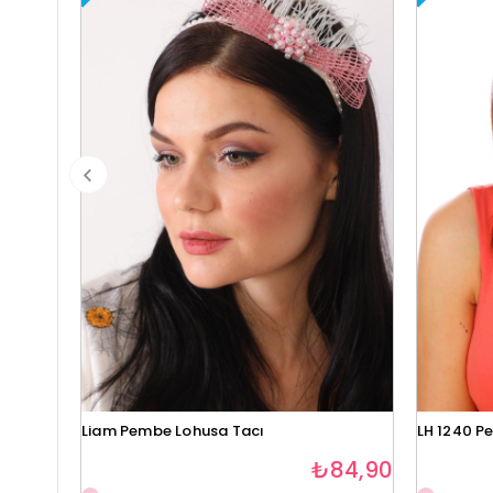
Liam Pembe Lohusa Tacı
LH 1240 P
₺84,90