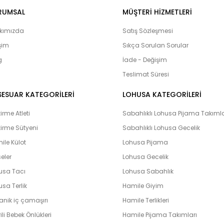
lohusa çarş
Onur, Free Angel, Çağrı,
RUMSAL
MÜŞTERI HIZMETLERI
ürünlerine ulaşabilirsiniz. Hamilelik
adayları’nın yanı sıra Bebeklerimiz
kımızda
Satış Sözleşmesi
olduğumuz bebek setlerimiz yoğun i
işim
Sıkça Sorulan Sorular
çıkış setlerini yaptıran ve memnuni
g
bulunmaktadır. Lohusahamile sitesi 
İade - Değişim
vermeye çalışmaktadır. Kapıda kredi k
Teslimat Süresi
peşin ve taksit yapabilme imkanı il
hamile olarak en hızlı bir şekilde bi
SESUAR KATEGORİLERİ
LOHUSA KATEGORİLERİ
unutmayın. Unutmayalım ki ‘’Farklılık k
rme Atleti
Sabahlıklı Lohusa Pijama Takımla
irme Sütyeni
Sabahlıklı Lohusa Gecelik
ile Külot
Lohusa Pijama
eler
Lohusa Gecelik
usa Tacı
Lohusa Sabahlık
sa Terlik
Hamile Giyim
anik iç çamaşırı
Hamile Terlikleri
ili Bebek Önlükleri
Hamile Pijama Takımları