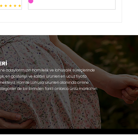
★
★
★
★
★
3
ERİ
nne adaylarımızın hamilelik ve lohusalık süreçlerinde
, en gösterişli ve kaliteli ürünleri en ucuz fiyata
mekteyiz. Hamile Lohusa ürünleri alanında online
tegoriler de bir birinden farklı onlarca ünlü marka’nın
 olacaksınız. Hem hamilelik öncesi hem doğum sonrası
lik döneminizi huzur içinde geçirmenize yardımcı
 ihtiyaç duydukları lohusa pijama, lohusa gecelik,
ile gecelik, Emzirme sütyeni, Emzirme atleti, Lohusa
odel seçenekleriyle bir birinden güzel kombinler
Effortt
niz. Sitemiz üzerinden satın alabileceğiniz;
za, Poleren, Anıl, Polkan, Şahnur, Pijamis, miss mirella,
ambaşka, Polat yıldız, Aqua, Penye mood, Xses, Şule