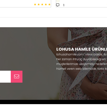
★
★
★
★
★
1
LOHUSA HAMİLE ÜRÜNL
lohusahamile.com’’ sitesi olarak, A
her zaman ihtiyaç duyabileceği en şık
müşterilerimize ulaştırmayı hedefle
hizmet veren web sitemizde, farklı ka
ürünlerine sadece bir tık uzaklıkta
kullanabileceğiniz ürünler ile gebe
olmaya çalışmaktayız. Annelerimizin
lohusa sabahlık, hamile pijama, ham
taç ve terlik gibi ürünleri bir çok m
yaparak güven içinde satın alabiliri
pijama
, Mecit, Tuba, Fc Fantasy, Fey
alos, Rozalinda, Bone Club, Oyda, B