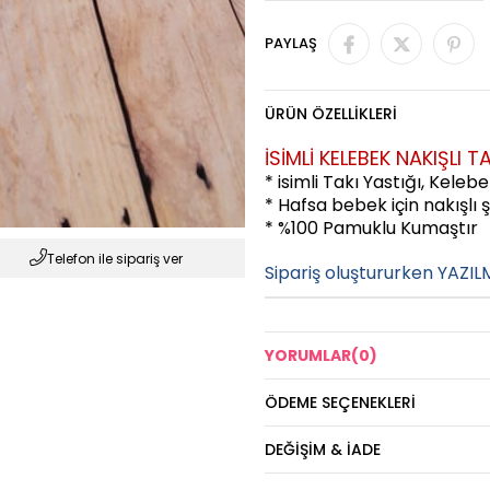
PAYLAŞ
ÜRÜN ÖZELLIKLERI
İSİMLİ KELEBEK NAKIŞLI T
* isimli Takı Yastığı, Keleb
* Hafsa bebek için nakışlı ş
* %100 Pamuklu Kumaştır
Telefon ile sipariş ver
Sipariş oluştururken YAZIL
YORUMLAR
(0)
ÖDEME SEÇENEKLERI
DEĞIŞIM & İADE