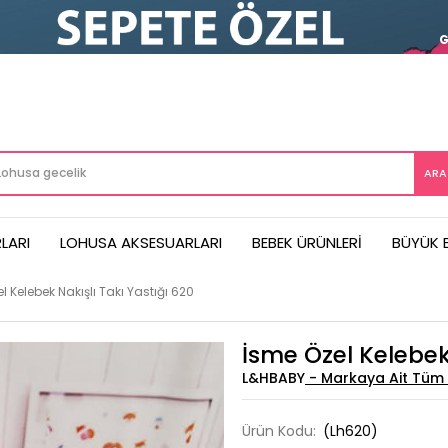
LARI
LOHUSA AKSESUARLARI
BEBEK ÜRÜNLERI
BÜYÜK 
l Kelebek Nakışlı Takı Yastığı 620
İsme Özel Kelebek 
L&HBABY
Ürün Kodu:
(Lh620)