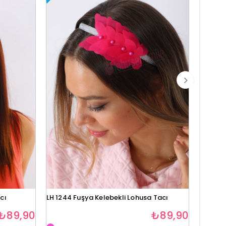
cı
LH 1244 Fuşya Kelebekli Lohusa Tacı
Lh1280 
₺89,90
₺89,90