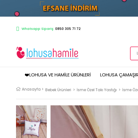
Whatsapp Sipariş:
0850 305 71 72
❤️LOHUSA VE HAMILE ÜRÜNLERI
LOHUSA ÇAMAŞIR
Anasayfa
>
Bebek Ürünleri
>
İsme Özel Takı Yastığı
>
İsme Öze