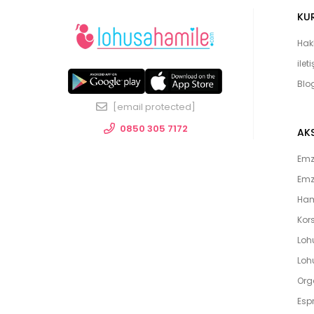
KU
Hak
ilet
Blo
[email protected]
0850 305 7172
AK
Emzi
Emz
Ham
Kors
Loh
Lohu
Org
Espr