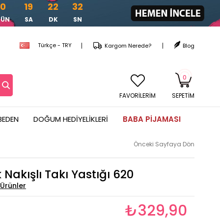
0
19
22
30
GÜN
SA
DK
SN
Türkçe - TRY
Kargom Nerede?
Blog
0
FAVORİLERİM
SEPETIM
BEDEN
DOĞUM HEDIYELIKLERI
BABA PIJAMASI
Önceki Sayfaya Dön
Nakışlı Takı Yastığı 620
₺329,90