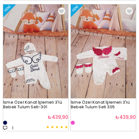
YENI
YENI
İsme Özel Kanat İşlemeli 3'lü
İsme Özel Kanat İşlemeli 3'lü
Bebek Tulum Seti-301
Bebek Tulum Seti 305
₺439,90
₺439,90
★
★
★
★
★
1