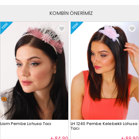
KOMBİN ÖNERİMİZ
YENI
YENI
Liam Pembe Lohusa Tacı
LH 1240 Pembe Kelebekli Lohusa
Tacı
₺84,90
₺89,90