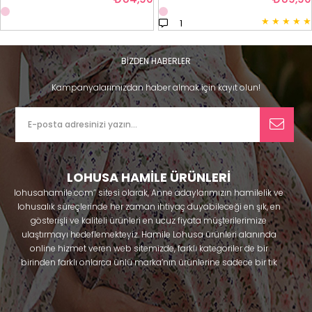
★
★
★
★
★
1
BİZDEN HABERLER
Kampanyalarımızdan haber almak için kayıt olun!
LOHUSA HAMİLE ÜRÜNLERİ
lohusahamile.com’’ sitesi olarak, Anne adaylarımızın hamilelik ve
lohusalık süreçlerinde her zaman ihtiyaç duyabileceği en şık, en
gösterişli ve kaliteli ürünleri en ucuz fiyata müşterilerimize
ulaştırmayı hedeflemekteyiz. Hamile Lohusa ürünleri alanında
online hizmet veren web sitemizde, farklı kategoriler de bir
birinden farklı onlarca ünlü marka’nın ürünlerine sadece bir tık
uzaklıkta olacaksınız. Hem hamilelik öncesi hem doğum sonrası
kullanabileceğiniz ürünler ile gebelik döneminizi huzur içinde
geçirmenize yardımcı olmaya çalışmaktayız. Annelerimizin