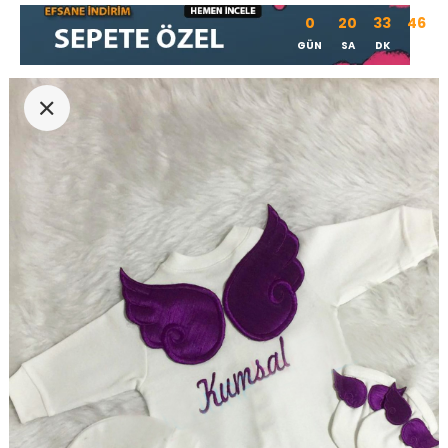
0
20
33
45
GÜN
SA
DK
SN