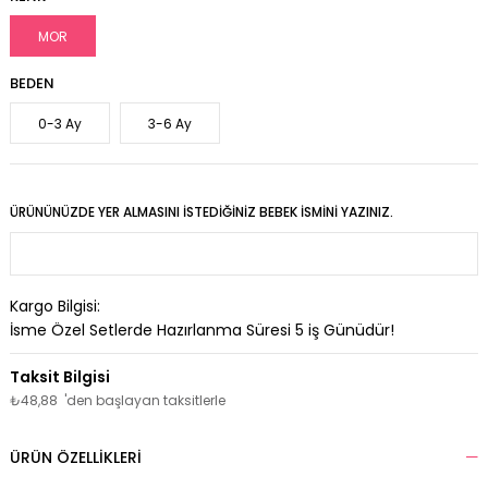
MOR
BEDEN
0-3 Ay
3-6 Ay
ÜRÜNÜNÜZDE YER ALMASINI İSTEDIĞINIZ BEBEK İSMINI YAZINIZ.
Kargo Bilgisi:
İsme Özel Setlerde Hazırlanma Süresi
5
iş Günüdür!
₺48,88
'den başlayan taksitlerle
ÜRÜN ÖZELLIKLERI