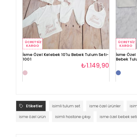
ÜCRETSIZ
ÜCRETSIZ
KARGO
KARGO
İsme Özel Kelebek 10'lu Bebek Tulum Seti-
İsme Özel
1001
Bebek Tul
₺1.149,90
Etiketler
isimli tulum set
isme özel ürünler
isim
isme özel ürün
isimli hastane çıkışı
isme özel bebek seti