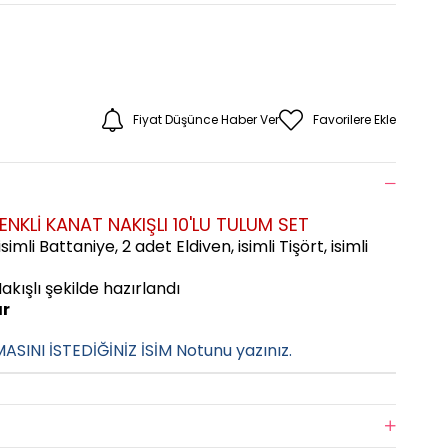
Fiyat Düşünce Haber Ver
Favorilere Ekle
ENKLİ KANAT NAKIŞLI 10'LU TULUM SET
 isimli Battaniye,
2 adet Eldiven, isimli Tişört, isimli
akışlı
şekilde hazırlandı
ır
MASINI İSTEDİĞİNİZ İSİM Notunu yazınız.