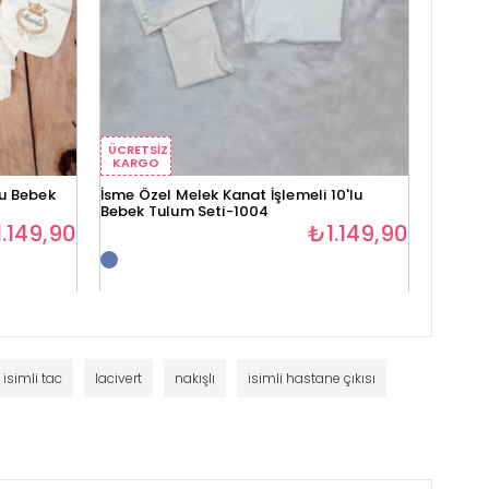
ÜCRETSIZ
ÜCRETS
KARGO
KARG
lu Bebek
İsme Özel Melek Kanat İşlemeli 10'lu
İsme Öz
Bebek Tulum Seti-1004
10'lu S
.149,90
₺1.149,90
isimli tac
lacivert
nakışlı
isimli hastane çıkısı