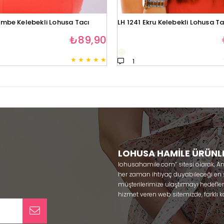
embe Kelebekli Lohusa Tacı
LH 1241 Ekru Kelebekli Lohusa Ta
₺89,90
★
★
★
★
★
1
LOHUSA HAMİLE ÜRÜNL
lohusahamile.com’’ sitesi olarak, A
her zaman ihtiyaç duyabileceği en şık
müşterilerimize ulaştırmayı hedefle
hizmet veren web sitemizde, farklı ka
ürünlerine sadece bir tık uzaklıkta
kullanabileceğiniz ürünler ile gebe