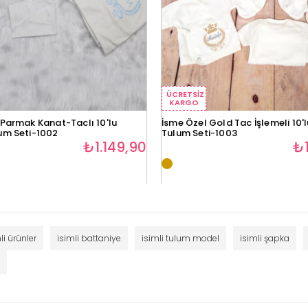
ÜCRETSIZ
KARGO
 Parmak Kanat-Taclı 10'lu
İsme Özel Gold Tac İşlemeli 10'
um Seti-1002
Tulum Seti-1003
₺1.149,90
₺1
li ürünler
isimli battaniye
isimli tulum model
isimli şapka