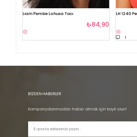
Liam Pembe Lohusa Tacı
LH 1240 P
₺84,90
1
BİZDEN HABERLER
Kampanyalarımızdan haber almak için kayıt olun!