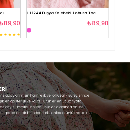
cı
LH 1244 Fuşya Kelebekli Lohusa Tacı
Lh1280 
₺89,90
₺89,90
★
★
★
★
★
3
ERİ
nne adaylarımızın hamilelik ve lohusalık süreçlerinde
, en gösterişli ve kaliteli ürünleri en ucuz fiyata
mekteyiz. Hamile Lohusa ürünleri alanında online
tegoriler de bir birinden farklı onlarca ünlü marka’nın
 olacaksınız. Hem hamilelik öncesi hem doğum sonrası
lik döneminizi huzur içinde geçirmenize yardımcı