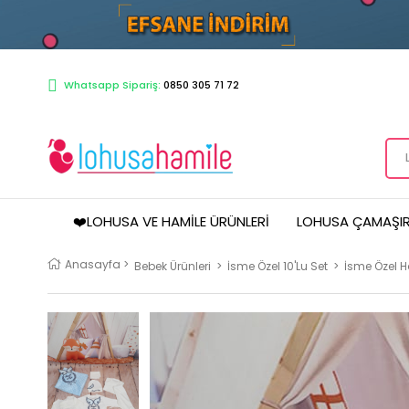
Whatsapp Sipariş:
0850 305 71 72
❤️LOHUSA VE HAMILE ÜRÜNLERI
LOHUSA ÇAMAŞIR
Anasayfa
>
Bebek Ürünleri
>
İsme Özel 10'lu Set
>
İsme Özel H