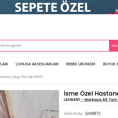
LARI
LOHUSA AKSESUARLARI
BEBEK ÜRÜNLERI
BÜYÜK 
astane Çıkışı 10lu Set LH1057
İsme Özel Hastane 
L&HBABY
Ürün Kodu:
(Lh1057)