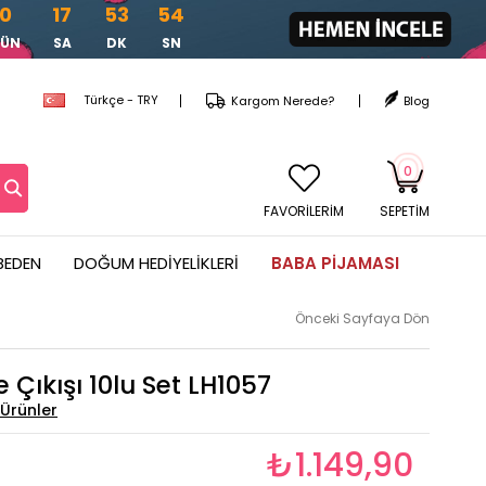
0
17
53
52
GÜN
SA
DK
SN
Türkçe - TRY
Kargom Nerede?
Blog
0
FAVORİLERİM
SEPETIM
BEDEN
DOĞUM HEDIYELIKLERI
BABA PIJAMASI
Önceki Sayfaya Dön
Çıkışı 10lu Set LH1057
₺1.149,90