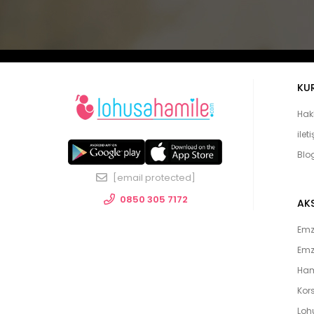
KU
Hak
ilet
Blo
[email protected]
0850 305 7172
AK
Emzi
Emz
Ham
Kors
Loh