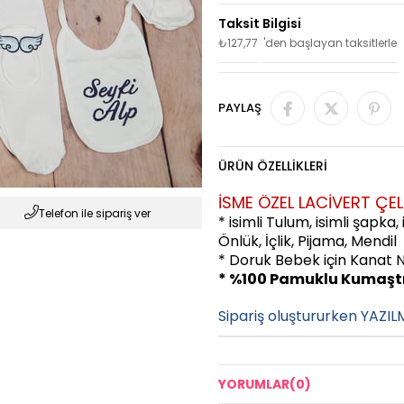
₺127,77
'den başlayan taksitlerle
PAYLAŞ
ÜRÜN ÖZELLIKLERI
İSME ÖZEL LACİVERT ÇEL
Telefon ile sipariş ver
* isimli Tulum, isimli şapka,
Önlük, İçlik, Pijama, Mendil
* Doruk Bebek için Kanat N
* %100 Pamuklu Kumaşt
Sipariş oluştururken YAZIL
YORUMLAR
(0)