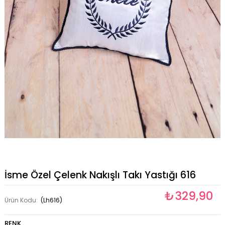
İsme Özel Çelenk Nakışlı Takı Yastığı 616
₺329,90
Ürün Kodu:
(Lh616)
RENK