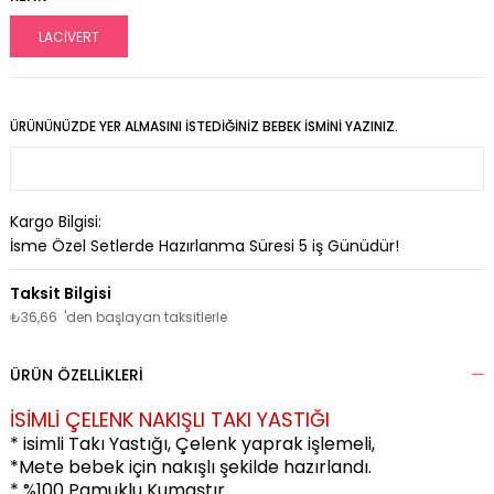
LACİVERT
ÜRÜNÜNÜZDE YER ALMASINI İSTEDIĞINIZ BEBEK İSMINI YAZINIZ.
Kargo Bilgisi:
İsme Özel Setlerde Hazırlanma Süresi
5
iş Günüdür!
₺36,66
'den başlayan taksitlerle
ÜRÜN ÖZELLIKLERI
İSİMLİ ÇELENK NAKIŞLI TAKI YASTIĞI
* isimli Takı Yastığı, Çelenk yaprak işlemeli,
*Mete bebek için nakışlı şekilde hazırlandı.
* %100 Pamuklu Kumaştır