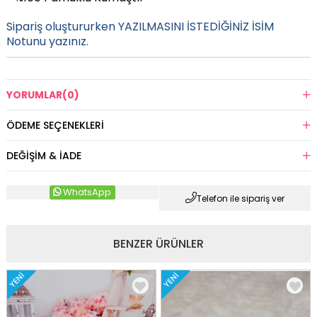
Sipariş oluştururken YAZILMASINI İSTEDİĞİNİZ İSİM
Notunu yazınız.
YORUMLAR
(0)
ÖDEME SEÇENEKLERI
DEĞIŞIM & İADE
WhatsApp
Telefon ile sipariş ver
BENZER ÜRÜNLER
YENI
YENI