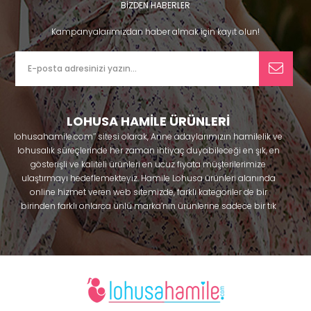
BİZDEN HABERLER
Kampanyalarımızdan haber almak için kayıt olun!
LOHUSA HAMİLE ÜRÜNLERİ
lohusahamile.com’’ sitesi olarak, Anne adaylarımızın hamilelik ve
lohusalık süreçlerinde her zaman ihtiyaç duyabileceği en şık, en
gösterişli ve kaliteli ürünleri en ucuz fiyata müşterilerimize
ulaştırmayı hedeflemekteyiz. Hamile Lohusa ürünleri alanında
online hizmet veren web sitemizde, farklı kategoriler de bir
birinden farklı onlarca ünlü marka’nın ürünlerine sadece bir tık
uzaklıkta olacaksınız. Hem hamilelik öncesi hem doğum sonrası
kullanabileceğiniz ürünler ile gebelik döneminizi huzur içinde
geçirmenize yardımcı olmaya çalışmaktayız. Annelerimizin
ihtiyaç duydukları lohusa pijama, lohusa gecelik, lohusa
sabahlık, hamile pijama, hamile gecelik, Emzirme sütyeni,
Emzirme atleti, Lohusa taç ve terlik gibi ürünleri bir çok model
seçenekleriyle bir birinden güzel kombinler yaparak güven içinde