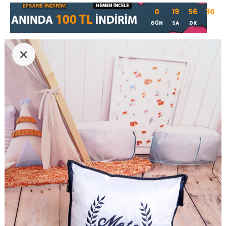
0
19
56
29
GÜN
SA
DK
SN