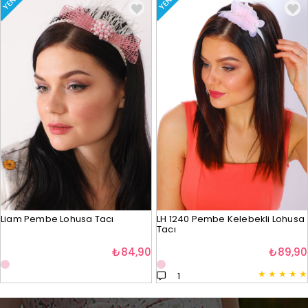
YENI
YENI
Liam Pembe Lohusa Tacı
LH 1240 Pembe Kelebekli Lohusa
Tacı
₺84,90
₺89,90
★
★
★
★
★
1