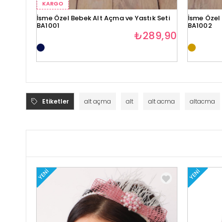
KARGO
İsme Özel Bebek Alt Açma ve Yastık Seti
İsme Özel 
BA1001
BA1002
₺289,90
Etiketler
alt açma
alt
alt acma
altacma
YENI
YENI