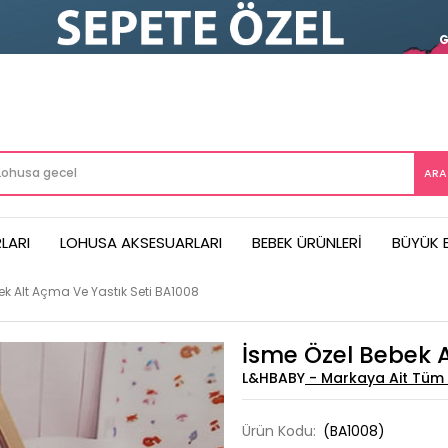
LARI
LOHUSA AKSESUARLARI
BEBEK ÜRÜNLERI
BÜYÜK 
ek Alt Açma Ve Yastık Seti BA1008
İsme Özel Bebek A
L&HBABY
Ürün Kodu:
(BA1008)