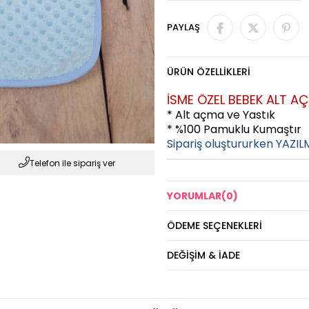
PAYLAŞ
ÜRÜN ÖZELLIKLERI
İSME ÖZEL BEBEK ALT A
* Alt açma ve Yastık
* %100 Pamuklu Kumaştır
Sipariş oluştururken YAZIL
Telefon ile sipariş ver
YORUMLAR
(0)
ÖDEME SEÇENEKLERI
DEĞIŞIM & İADE