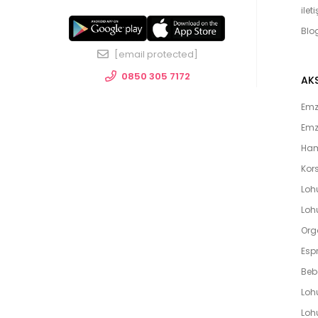
ilet
Blo
[email protected]
0850 305 7172
AK
Emzi
Emz
Ham
Kors
Loh
Lohu
Org
Espr
Beb
Loh
Lohu