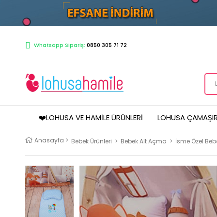
Whatsapp Sipariş:
0850 305 71 72
❤️LOHUSA VE HAMILE ÜRÜNLERI
LOHUSA ÇAMAŞIR
Anasayfa
>
Bebek Ürünleri
>
Bebek Alt Açma
>
İsme Özel Beb