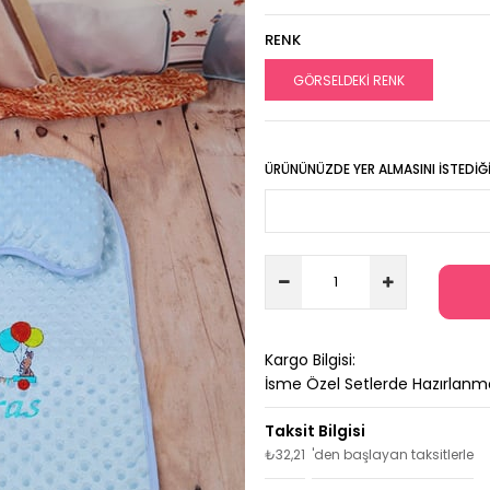
RENK
GÖRSELDEKİ RENK
ÜRÜNÜNÜZDE YER ALMASINI İSTEDIĞIN
Kargo Bilgisi:
İsme Özel Setlerde Hazırlanm
₺32,21
'den başlayan taksitlerle