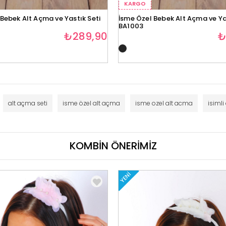
KARGO
Bebek Alt Açma ve Yastık Seti
İsme Özel Bebek Alt Açma ve Ya
BA1003
₺289,90
₺
alt açma seti
isme özel alt açma
isme ozel alt acma
isimli
KOMBİN ÖNERİMİZ
YENI