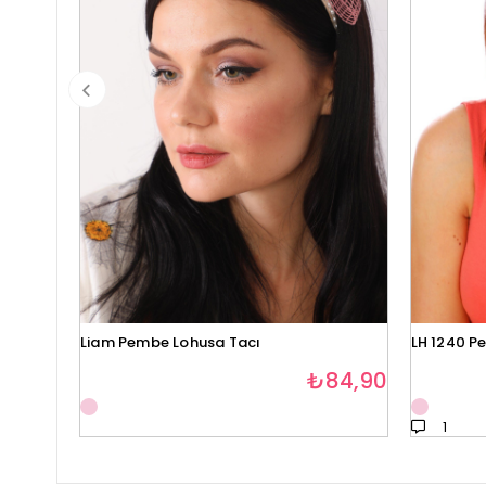
Liam Pembe Lohusa Tacı
LH 1240 P
₺84,90
1