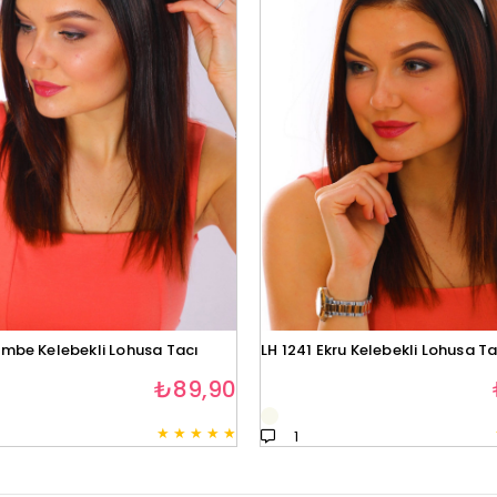
embe Kelebekli Lohusa Tacı
LH 1241 Ekru Kelebekli Lohusa Ta
₺89,90
★
★
★
★
★
1