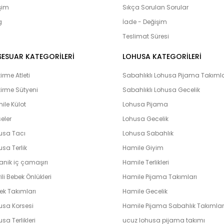
olduğumuz bebek setlerimiz yoğun i
işim
Sıkça Sorulan Sorular
çıkış setlerini yaptıran ve memnuni
g
bulunmaktadır. Lohusahamile sitesi 
İade - Değişim
vermeye çalışmaktadır. Kapıda kredi k
Teslimat Süresi
peşin ve taksit yapabilme imkanı il
hamile olarak en hızlı bir şekilde bi
SESUAR KATEGORİLERİ
LOHUSA KATEGORİLERİ
unutmayın. Unutmayalım ki ‘’Farklılık k
rme Atleti
Sabahlıklı Lohusa Pijama Takımla
irme Sütyeni
Sabahlıklı Lohusa Gecelik
ile Külot
Lohusa Pijama
eler
Lohusa Gecelik
usa Tacı
Lohusa Sabahlık
sa Terlik
Hamile Giyim
anik iç çamaşırı
Hamile Terlikleri
ili Bebek Önlükleri
Hamile Pijama Takımları
ek Takımları
Hamile Gecelik
usa Korsesi
Hamile Pijama Sabahlık Takımlar
sa Terlikleri
ucuz lohusa pijama takımı