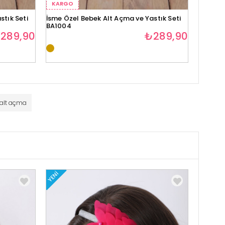
KARGO
KARG
stık Seti
İsme Özel Bebek Alt Açma ve Yastık Seti
İsme Öz
BA1004
BA1005
289,90
₺289,90
 alt açma
YENI
YENI