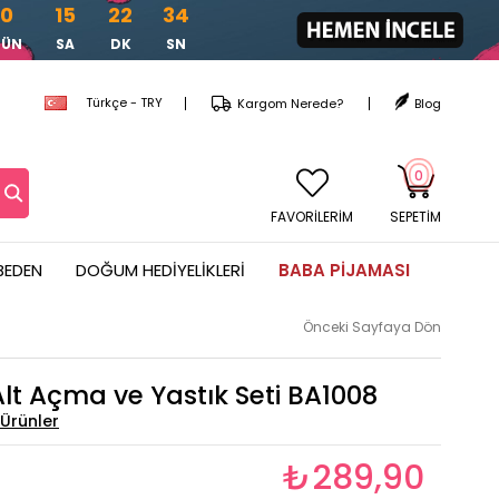
0
15
22
32
GÜN
SA
DK
SN
Türkçe - TRY
Kargom Nerede?
Blog
0
FAVORİLERİM
SEPETIM
BEDEN
DOĞUM HEDIYELIKLERI
BABA PIJAMASI
Önceki Sayfaya Dön
lt Açma ve Yastık Seti BA1008
₺289,90