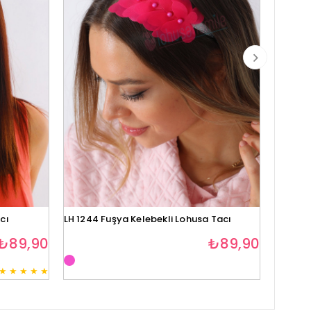
cı
LH 1244 Fuşya Kelebekli Lohusa Tacı
Lh1280 
₺89,90
₺89,90
★
★
★
★
★
3