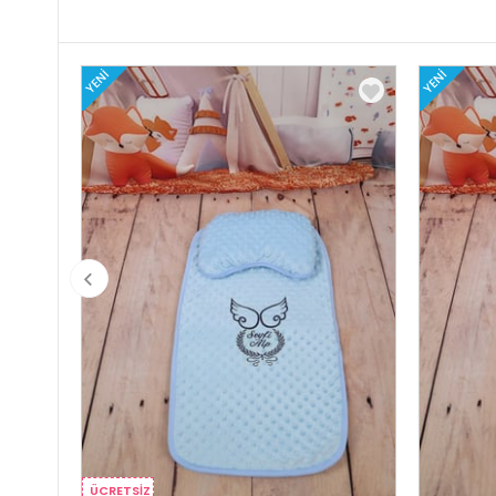
YENI
YENI
ÜCRETSIZ