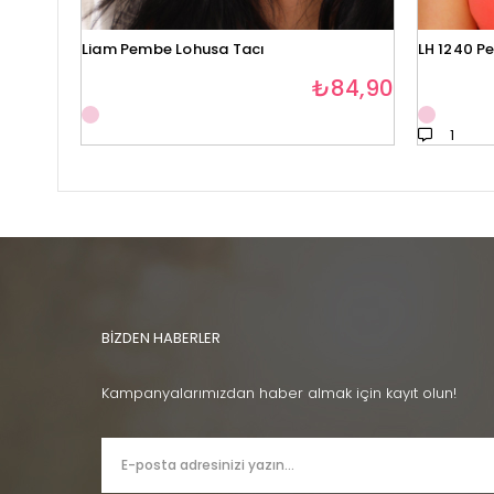
Liam Pembe Lohusa Tacı
LH 1240 P
₺84,90
1
BİZDEN HABERLER
Kampanyalarımızdan haber almak için kayıt olun!