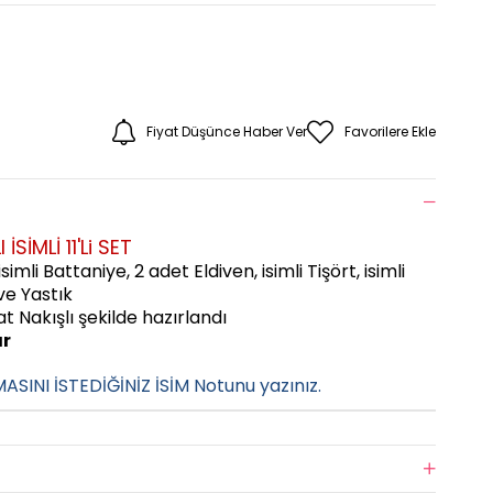
Fiyat Düşünce Haber Ver
Favorilere Ekle
SİMLİ 11'Li SET
 isimli Battaniye,
2 adet Eldiven, isimli Tişört, isimli
 ve Yastık
t Nakışlı
şekilde hazırlandı
ır
MASINI İSTEDİĞİNİZ İSİM Notunu yazınız.