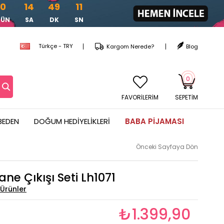
0
14
49
9
GÜN
SA
DK
SN
Türkçe - TRY
Kargom Nerede?
Blog
0
FAVORİLERİM
SEPETIM
BEDEN
DOĞUM HEDIYELIKLERI
BABA PIJAMASI
Önceki Sayfaya Dön
ane Çıkışı Seti Lh1071
₺1.399,90