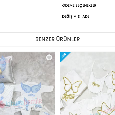
ÖDEME SEÇENEKLERI
DEĞIŞIM & İADE
BENZER ÜRÜNLER
YENI