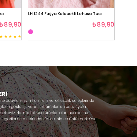
cı
LH 1244 Fuşya Kelebekli Lohusa Tacı
Lh1280 
₺89,90
₺89,90
★
★
★
★
★
3
ERİ
nne adaylarımızın hamilelik ve lohusalık süreçlerinde
, en gösterişli ve kaliteli ürünleri en ucuz fiyata
mekteyiz. Hamile Lohusa ürünleri alanında online
tegoriler de bir birinden farklı onlarca ünlü marka’nın
 olacaksınız. Hem hamilelik öncesi hem doğum sonrası
lik döneminizi huzur içinde geçirmenize yardımcı