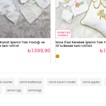
ÜCRETSIZ
KARGO
Kanat İşlemli Takı Yastığı ve
İsme Özel Kelebek İşlemli Takı Y
k Seti-LH1141
10'lu Bebek Seti-LH1143
₺1.399,90
₺1
li ürünler
isimli battaniye
isimli tulum model
isimli şapka
armin izgi
arminizgi