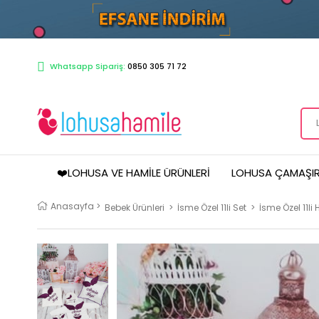
Whatsapp Sipariş:
0850 305 71 72
❤️LOHUSA VE HAMILE ÜRÜNLERI
LOHUSA ÇAMAŞIR
Anasayfa
>
Bebek Ürünleri
>
İsme Özel 11li Set
>
İsme Özel 11li 