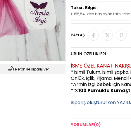
₺155,54
'den başlayan taksitlerle
PAYLAŞ
ÜRÜN ÖZELLIKLERI
İSME ÖZEL KANAT NAKIŞLI İ
Telefon ile sipariş ver
* isimli Tulum, isimli şapka,
Önlük, İçlik, Pijama, Mendil
*Armin İzgi bebek için Kana
* %100 Pamuklu Kumaşt
Sipariş oluştururken YAZIL
YORUMLAR
(0)