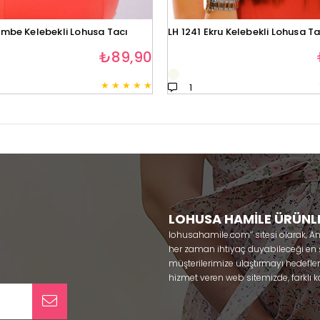
embe Kelebekli Lohusa Tacı
LH 1241 Ekru Kelebekli Lohusa Ta
₺89,90
★
★
★
★
★
1
LOHUSA HAMİLE ÜRÜNL
lohusahamile.com’’ sitesi olarak, A
her zaman ihtiyaç duyabileceği en şık
müşterilerimize ulaştırmayı hedefle
hizmet veren web sitemizde, farklı ka
ürünlerine sadece bir tık uzaklıkta
kullanabileceğiniz ürünler ile gebe