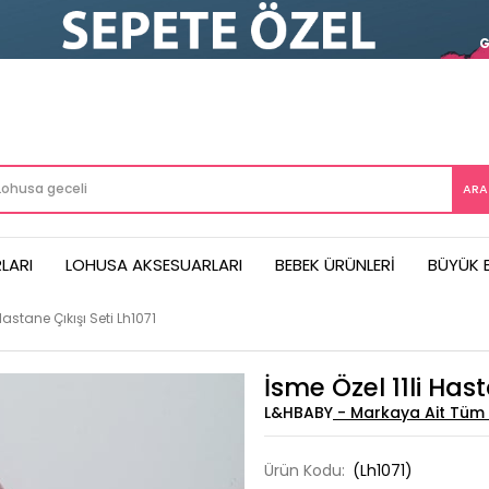
LARI
LOHUSA AKSESUARLARI
BEBEK ÜRÜNLERI
BÜYÜK 
Hastane Çıkışı Seti Lh1071
İsme Özel 11li Hast
L&HBABY
Ürün Kodu:
(Lh1071)