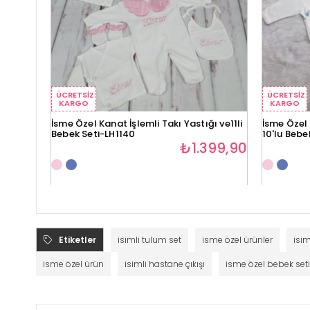
ÜCRETSIZ
ÜCRETSIZ
KARGO
KARGO
İsme Özel Kanat İşlemli Takı Yastığı ve11li
İsme Özel 
Bebek Seti-LH1140
10'lu Bebe
₺1.399,90
Etiketler
isimli tulum set
isme özel ürünler
isim
isme özel ürün
isimli hastane çıkışı
isme özel bebek seti