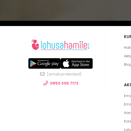
KU
Hak
ilet
Blo
[email protected]
0850 305 7172
AK
Emzi
Emz
Ham
Kors
Loh