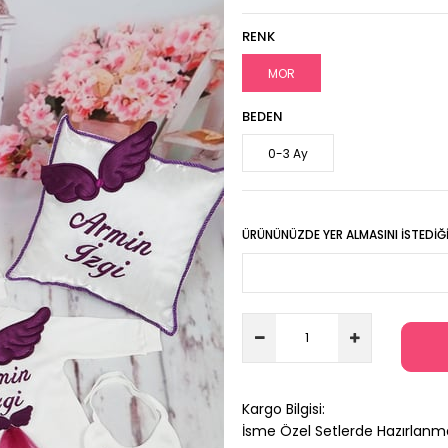
RENK
MOR
BEDEN
0-3 Ay
ÜRÜNÜNÜZDE YER ALMASINI İSTEDIĞIN
Kargo Bilgisi:
İsme Özel Setlerde Hazırlanm