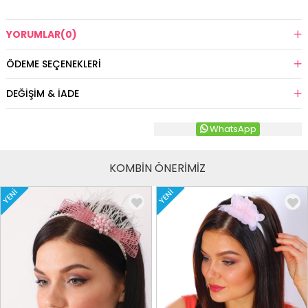
YORUMLAR
(0)
ÖDEME SEÇENEKLERI
DEĞIŞIM & İADE
WhatsApp
KOMBİN ÖNERİMİZ
YENI
YENI