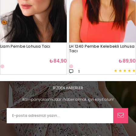
Liam Pembe Lohusa Tacı
LH 1240 Pembe Kelebekli Lohusa
Tacı
₺84,90
₺89,90
★
★
★
★
★
1
BİZDEN HABERLER
Kampanyalarımızdan haber almak için kayıt olun!