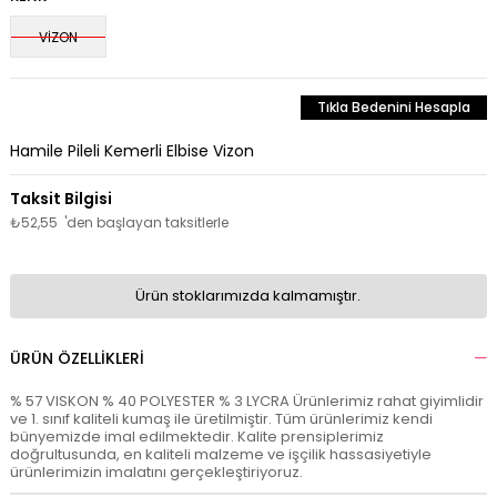
VİZON
Tıkla Bedenini Hesapla
Hamile Pileli Kemerli Elbise Vizon
₺52,55
'den başlayan taksitlerle
Ürün stoklarımızda kalmamıştır.
ÜRÜN ÖZELLIKLERI
% 57 VISKON % 40 POLYESTER % 3 LYCRA Ürünlerimiz rahat giyimlidir
ve 1. sınıf kaliteli kumaş ile üretilmiştir. Tüm ürünlerimiz kendi
bünyemizde imal edilmektedir. Kalite prensiplerimiz
doğrultusunda, en kaliteli malzeme ve işçilik hassasiyetiyle
ürünlerimizin imalatını gerçekleştiriyoruz.