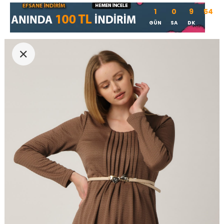
1
0
9
54
GÜN
SA
DK
SN