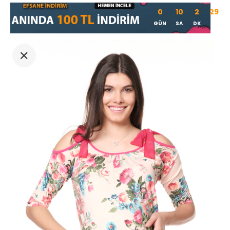
0
10
2
29
GÜN
SA
DK
SN