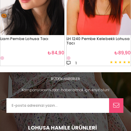
Liam Pembe Lohusa Tacı
LH 1240 Pembe Kelebekli Lohusa
Tacı
₺84,90
₺89,90
★
★
★
★
★
1
BİZDEN HABERLER
Kampanyalarımızdan haber almak için kayıt olun!
LOHUSA HAMİLE ÜRÜNLERİ