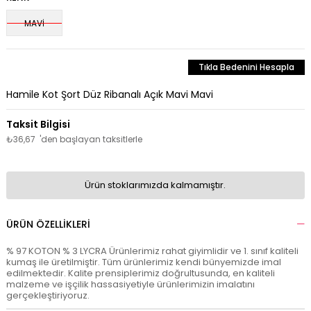
MAVİ
Tıkla Bedenini Hesapla
Hamile Kot Şort Düz Ribanalı Açık Mavi Mavi
₺36,67
'den başlayan taksitlerle
Ürün stoklarımızda kalmamıştır.
ÜRÜN ÖZELLIKLERI
% 97 KOTON % 3 LYCRA Ürünlerimiz rahat giyimlidir ve 1. sınıf kaliteli
kumaş ile üretilmiştir. Tüm ürünlerimiz kendi bünyemizde imal
edilmektedir. Kalite prensiplerimiz doğrultusunda, en kaliteli
malzeme ve işçilik hassasiyetiyle ürünlerimizin imalatını
gerçekleştiriyoruz.