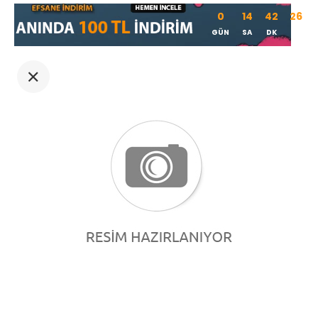
0
14
42
26
GÜN
SA
DK
SN