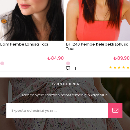
Liam Pembe Lohusa Tacı
LH 1240 Pembe Kelebekli Lohusa
Tacı
₺84,90
₺89,90
★
★
★
★
★
1
BİZDEN HABERLER
Kampanyalarımızdan haber almak için kayıt olun!