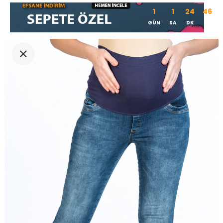
1
1
24
46
GÜN
SA
DK
SN