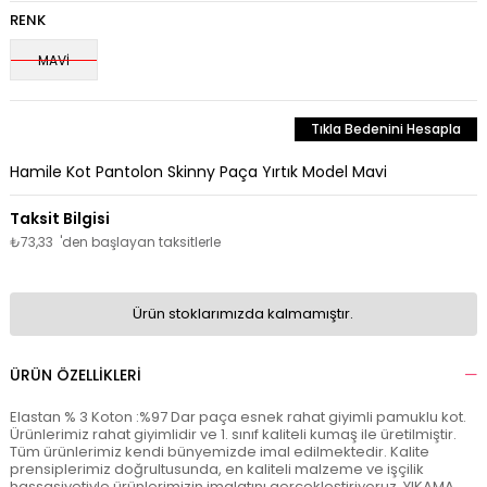
RENK
MAVİ
Tıkla Bedenini Hesapla
Hamile Kot Pantolon Skinny Paça Yırtık Model Mavi
₺73,33
'den başlayan taksitlerle
Ürün stoklarımızda kalmamıştır.
ÜRÜN ÖZELLIKLERI
Elastan % 3 Koton :%97 Dar paça esnek rahat giyimli pamuklu kot.
Ürünlerimiz rahat giyimlidir ve 1. sınıf kaliteli kumaş ile üretilmiştir.
Tüm ürünlerimiz kendi bünyemizde imal edilmektedir. Kalite
prensiplerimiz doğrultusunda, en kaliteli malzeme ve işçilik
hassasiyetiyle ürünlerimizin imalatını gerçekleştiriyoruz. YIKAMA