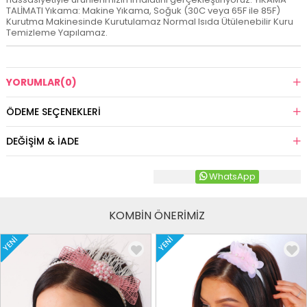
TALİMATI Yıkama: Makine Yıkama, Soğuk (30C veya 65F ile 85F)
Kurutma Makinesinde Kurutulamaz Normal Isıda Ütülenebilir Kuru
Temizleme Yapılamaz.
YORUMLAR
(0)
ÖDEME SEÇENEKLERI
DEĞIŞIM & İADE
WhatsApp
KOMBİN ÖNERİMİZ
YENI
YENI