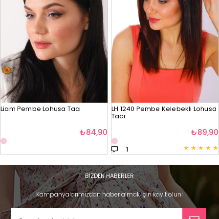
Liam Pembe Lohusa Tacı
LH 1240 Pembe Kelebekli Lohusa
Tacı
₺84,90
₺89,90
★
★
★
★
★
1
BİZDEN HABERLER
Kampanyalarımızdan haber almak için kayıt olun!