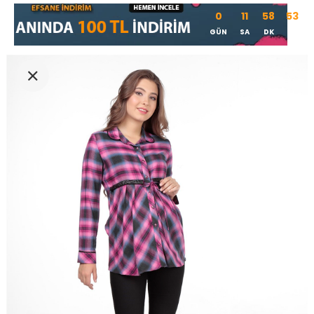
0
11
58
53
GÜN
SA
DK
SN