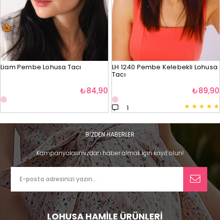
Liam Pembe Lohusa Tacı
LH 1240 Pembe Kelebekli Lohusa
Tacı
₺84,90
₺89,90
★
★
★
★
★
1
BİZDEN HABERLER
Kampanyalarımızdan haber almak için kayıt olun!
LOHUSA HAMİLE ÜRÜNLERİ