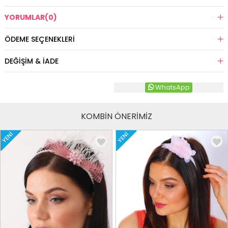
YORUMLAR
(0)
ÖDEME SEÇENEKLERI
DEĞIŞIM & İADE
WhatsApp
KOMBİN ÖNERİMİZ
YENI
YENI