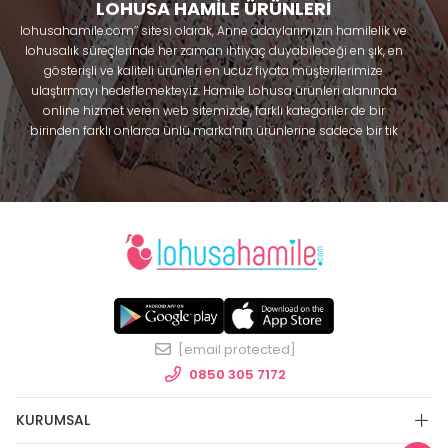
LOHUSA HAMİLE ÜRÜNLERİ
lohusahamile.com’’ sitesi olarak, Anne adaylarımızın hamilelik ve
lohusalık süreçlerinde her zaman ihtiyaç duyabileceği en şık, en
gösterişli ve kaliteli ürünleri en ucuz fiyata müşterilerimize
ulaştırmayı hedeflemekteyiz. Hamile Lohusa ürünleri alanında
online hizmet veren web sitemizde, farklı kategoriler de bir
birinden farklı onlarca ünlü marka’nın ürünlerine sadece bir tık
uzaklıkta olacaksınız. Hem hamilelik öncesi hem doğum sonrası
kullanabileceğiniz ürünler ile gebelik döneminizi huzur içinde
geçirmenize yardımcı olmaya çalışmaktayız. Annelerimizin
ihtiyaç duydukları lohusa pijama, lohusa gecelik, lohusa
sabahlık, hamile pijama, hamile gecelik, Emzirme sütyeni,
Emzirme atleti, Lohusa taç ve terlik gibi ürünleri bir çok model
seçenekleriyle bir birinden güzel kombinler yaparak güven içinde
Effortt
satın alabiliriniz. Sitemiz üzerinden satın alabileceğiniz;
pijama
, Mecit, Tuba, Fc Fantasy, Feyza, Poleren, Anıl, Polkan,
Şahnur, Pijamis, miss mirella, alos, Rozalinda, Bone Club, Oyda,
[email protected]
Bambaşka, Polat yıldız, Aqua, Penye mood, Xses, Şule Onur, Free
lohusa çarşı
Angel, Çağrı,
,hamile çarşı, catherine's gibi bir çok
0850 305 7172
markanın ürünlerine ulaşabilirsiniz. Hamilelik sürecinde hedef
kitlelerimiz arasında Anne adayları’nın yanı sıra Bebeklerimizde
KURUMSAL
bulunmaktadır. Sipariş üzerine hazırlamakta olduğumuz bebek