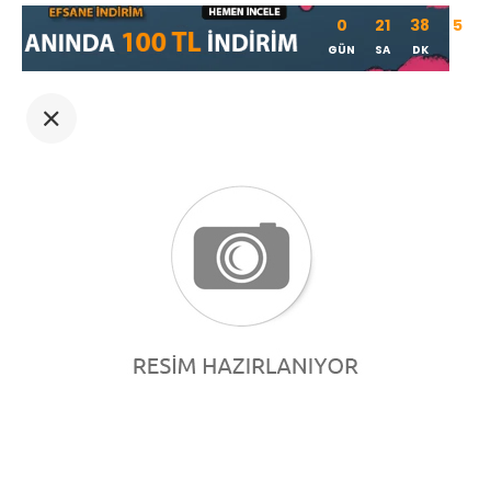
0
21
38
5
GÜN
SA
DK
SN