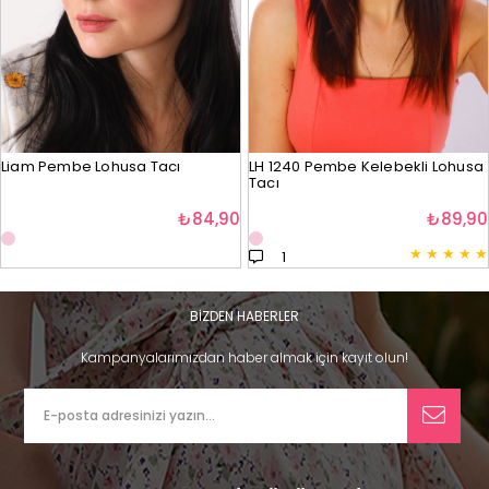
Liam Pembe Lohusa Tacı
LH 1240 Pembe Kelebekli Lohusa
Tacı
₺84,90
₺89,90
★
★
★
★
★
1
BİZDEN HABERLER
Kampanyalarımızdan haber almak için kayıt olun!