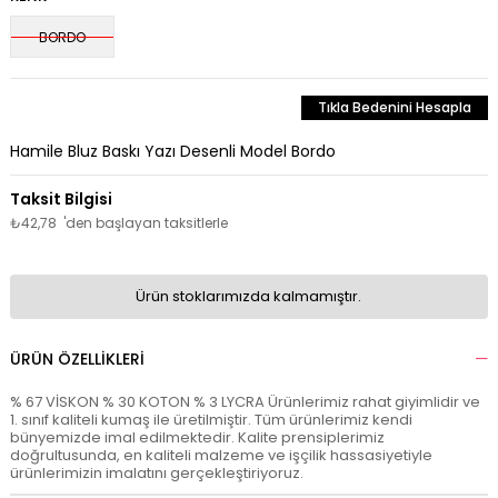
BORDO
Tıkla Bedenini Hesapla
Hamile Bluz Baskı Yazı Desenli Model Bordo
₺42,78
'den başlayan taksitlerle
Ürün stoklarımızda kalmamıştır.
ÜRÜN ÖZELLIKLERI
% 67 VİSKON % 30 KOTON % 3 LYCRA Ürünlerimiz rahat giyimlidir ve
1. sınıf kaliteli kumaş ile üretilmiştir. Tüm ürünlerimiz kendi
bünyemizde imal edilmektedir. Kalite prensiplerimiz
doğrultusunda, en kaliteli malzeme ve işçilik hassasiyetiyle
ürünlerimizin imalatını gerçekleştiriyoruz.