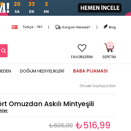
0
20
33
1
GÜN
SA
DK
SN
Türkçe - TRY
Kargom Nerede?
Blog
0
FAVORİLERİM
SEPETIM
BEDEN
DOĞUM HEDIYELIKLERI
BABA PIJAMASI
Önceki Sayfaya Dön
ört Omuzdan Askılı Mintyeşili
₺516,99
₺605,00