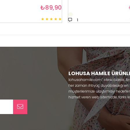
₺89,90
★
★
★
★
★
1
LOHUSA HAMİLE ÜRÜNL
lohusahamile.com’’ sitesi olarak, A
her zaman ihtiyaç duyabileceği en şık
müşterilerimize ulaştırmayı hedefle
hizmet veren web sitemizde, farklı ka
ürünlerine sadece bir tık uzaklıkta
kullanabileceğiniz ürünler ile gebe
olmaya çalışmaktayız. Annelerimizin
lohusa sabahlık, hamile pijama, ham
taç ve terlik gibi ürünleri bir çok m