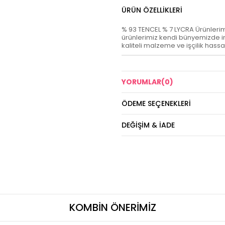
ÜRÜN ÖZELLIKLERI
% 93 TENCEL % 7 LYCRA Ürünlerimiz 
ürünlerimiz kendi bünyemizde im
kaliteli malzeme ve işçilik hassa
YORUMLAR
(0)
ÖDEME SEÇENEKLERI
DEĞIŞIM & İADE
KOMBİN ÖNERİMİZ