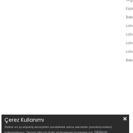
Espr
Beb
Loh
Lohu
Loh
Loh
Bebe
Çerez Kullanımı
Sizlere en iyi alışveriş deneyimini sunabilmek adına sitemizde çerezler(cookies)
tıklayın
.
kullanmaktayız. Detaylı bilgi için Kvkk sözleşmesini incelemek için