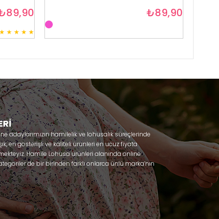
₺89,90
₺89,90
★
★
★
★
★
3
ERİ
nne adaylarımızın hamilelik ve lohusalık süreçlerinde
, en gösterişli ve kaliteli ürünleri en ucuz fiyata
mekteyiz. Hamile Lohusa ürünleri alanında online
tegoriler de bir birinden farklı onlarca ünlü marka’nın
 olacaksınız. Hem hamilelik öncesi hem doğum sonrası
lik döneminizi huzur içinde geçirmenize yardımcı
 ihtiyaç duydukları lohusa pijama, lohusa gecelik,
ile gecelik, Emzirme sütyeni, Emzirme atleti, Lohusa
odel seçenekleriyle bir birinden güzel kombinler