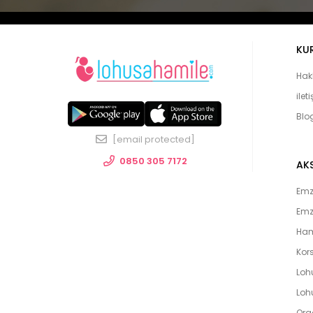
KU
Hak
ilet
Blo
[email protected]
0850 305 7172
AK
Emzi
Emz
Ham
Kors
Loh
Lohu
Org