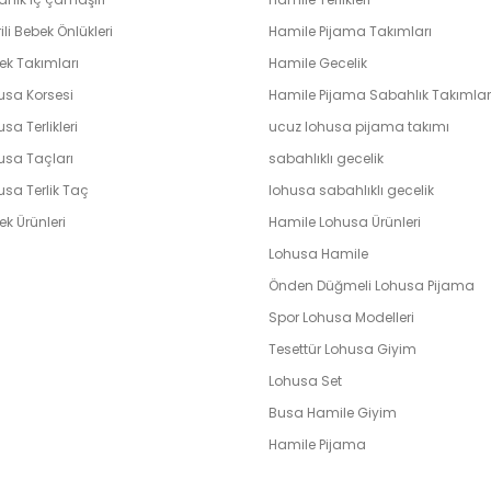
ili Bebek Önlükleri
Hamile Pijama Takımları
ek Takımları
Hamile Gecelik
usa Korsesi
Hamile Pijama Sabahlık Takımlar
sa Terlikleri
ucuz lohusa pijama takımı
usa Taçları
sabahlıklı gecelik
usa Terlik Taç
lohusa sabahlıklı gecelik
k Ürünleri
Hamile Lohusa Ürünleri
Lohusa Hamile
Önden Düğmeli Lohusa Pijama
Spor Lohusa Modelleri
Tesettür Lohusa Giyim
Lohusa Set
Busa Hamile Giyim
Hamile Pijama