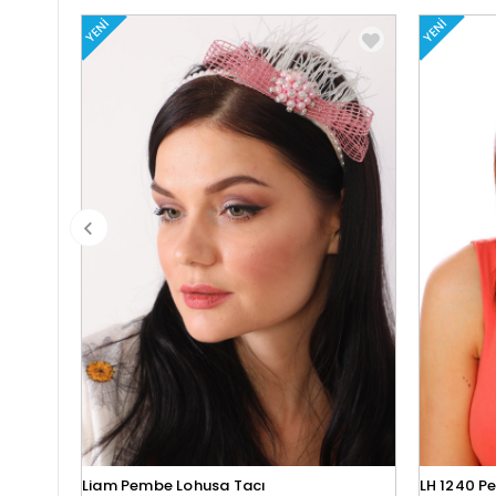
YENI
YENI
Liam Pembe Lohusa Tacı
LH 1240 P