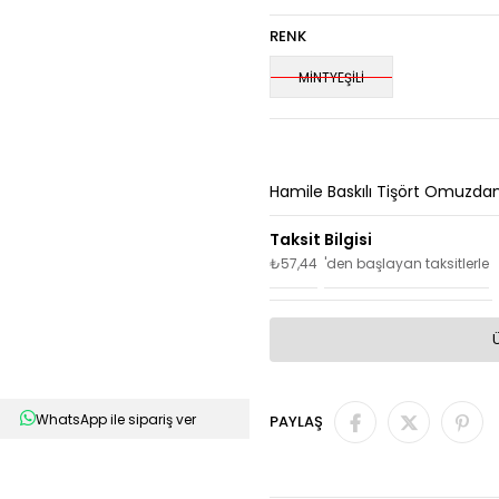
RENK
MİNTYEŞİLİ
Hamile Baskılı Tişört Omuzdan A
₺57,44
'den başlayan taksitlerle
WhatsApp ile sipariş ver
PAYLAŞ