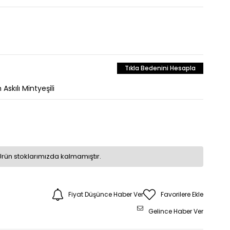
Tıkla Bedenini Hesapla
skılı Mintyeşili
Ürün stoklarımızda kalmamıştır.
Fiyat Düşünce Haber Ver
Favorilere Ekle
Gelince Haber Ver