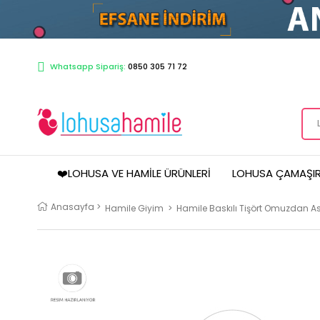
Whatsapp Sipariş:
0850 305 71 72
❤️LOHUSA VE HAMILE ÜRÜNLERI
LOHUSA ÇAMAŞIR
Anasayfa
>
Hamile Giyim
>
Hamile Baskılı Tişört Omuzdan Askı