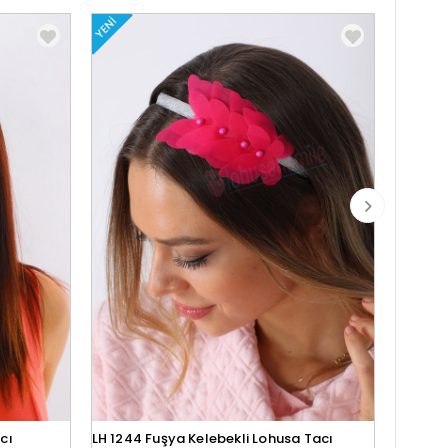
YENI
YENI
cı
LH 1244 Fuşya Kelebekli Lohusa Tacı
Lh1280 