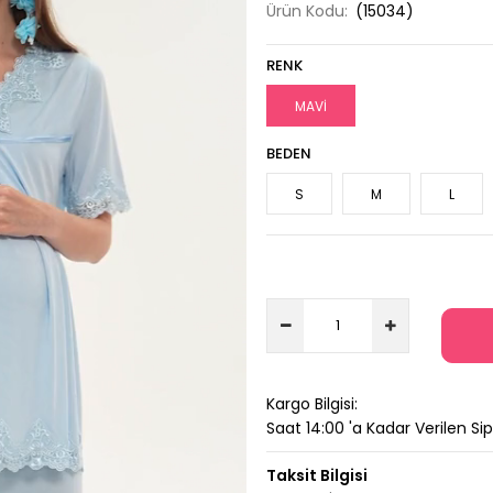
Ürün Kodu:
(15034)
RENK
MAVİ
BEDEN
S
M
L
Kargo Bilgisi:
Saat 14:00 'a Kadar Verilen Si