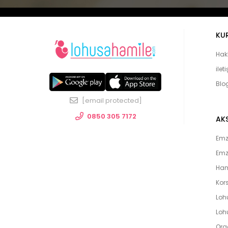
KU
Hak
ilet
Blo
[email protected]
0850 305 7172
AK
Emzi
Emz
Ham
Kors
Loh
Lohu
Org