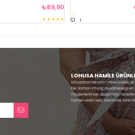
₺89,90
★
★
★
★
★
1
LOHUSA HAMİLE ÜRÜNL
lohusahamile.com’’ sitesi olarak, A
her zaman ihtiyaç duyabileceği en şık
müşterilerimize ulaştırmayı hedefle
hizmet veren web sitemizde, farklı ka
ürünlerine sadece bir tık uzaklıkta
kullanabileceğiniz ürünler ile gebe
olmaya çalışmaktayız. Annelerimizin
lohusa sabahlık, hamile pijama, ham
taç ve terlik gibi ürünleri bir çok m