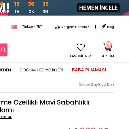
0
15
36
38
GÜN
SA
DK
SN
Türkçe - TRY
Kargom Nerede?
Blog
0
FAVORİLERİM
SEPETIM
BEDEN
DOĞUM HEDIYELIKLERI
BABA PIJAMASI
ı
Önceki Sayfaya Dön
rme Özellikli Mavi Sabahlıklı
kımı