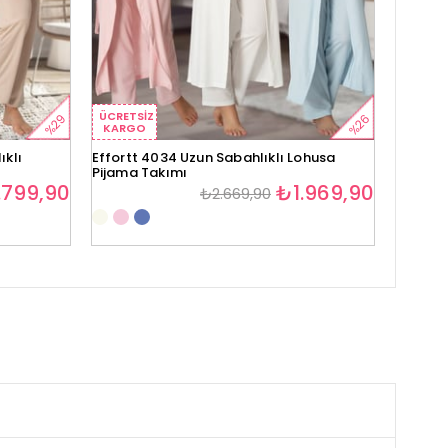
ÜCRETSIZ
ÜCRETS
%29
%26
KARGO
KARG
ıklı
Effortt 4034 Uzun Sabahlıklı Lohusa
Effortt
Pijama Takımı
Takımı
.799,90
₺1.969,90
₺2.669,90