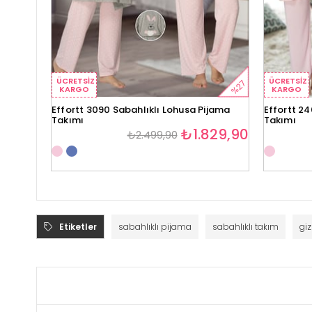
ÜCRETSIZ
ÜCRETSIZ
%27
KARGO
KARGO
Effortt 3090 Sabahlıklı Lohusa Pijama
Effortt 24
Takımı
Takımı
₺1.829,90
₺2.499,90
Etiketler
sabahlıklı pijama
sabahlıklı takım
giz