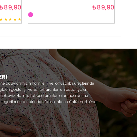
₺89,90
₺89,90
★
★
★
★
★
3
ERİ
nne adaylarımızın hamilelik ve lohusalık süreçlerinde
, en gösterişli ve kaliteli ürünleri en ucuz fiyata
mekteyiz. Hamile Lohusa ürünleri alanında online
tegoriler de bir birinden farklı onlarca ünlü marka’nın
 olacaksınız. Hem hamilelik öncesi hem doğum sonrası
lik döneminizi huzur içinde geçirmenize yardımcı
 ihtiyaç duydukları lohusa pijama, lohusa gecelik,
ile gecelik, Emzirme sütyeni, Emzirme atleti, Lohusa
odel seçenekleriyle bir birinden güzel kombinler