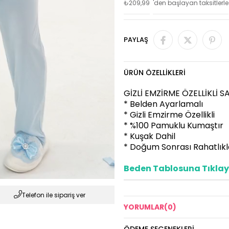
₺209,99
'den başlayan taksitlerle
PAYLAŞ
ÜRÜN ÖZELLIKLERI
GİZLİ EMZİRME ÖZELLİKLİ 
* Belden Ayarlamalı
* Gizli Emzirme Özellikli
* %100 Pamuklu Kumaştır
* Kuşak Dahil
* Doğum Sonrası Rahatlıkla
Beden Tablosuna Tıklaya
Telefon ile sipariş ver
YORUMLAR
(0)
ÖDEME SEÇENEKLERI