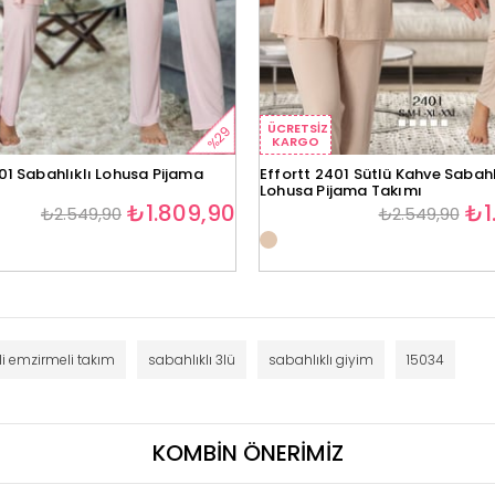
ÜCRETSIZ
%29
KARGO
01 Sabahlıklı Lohusa Pijama
Effortt 2401 Sütlü Kahve Sabahl
Lohusa Pijama Takımı
₺1.809,90
₺1
₺2.549,90
₺2.549,90
li emzirmeli takım
sabahlıklı 3lü
sabahlıklı giyim
15034
KOMBİN ÖNERİMİZ