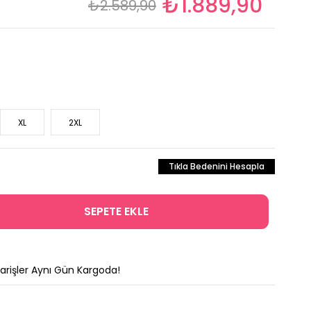
₺1.889,90
₺2.589,90
XL
2XL
Tıkla Bedenini Hesapla
parişler Aynı Gün Kargoda!