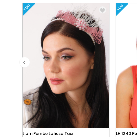
YENI
YENI
Liam Pembe Lohusa Tacı
LH 1240 P