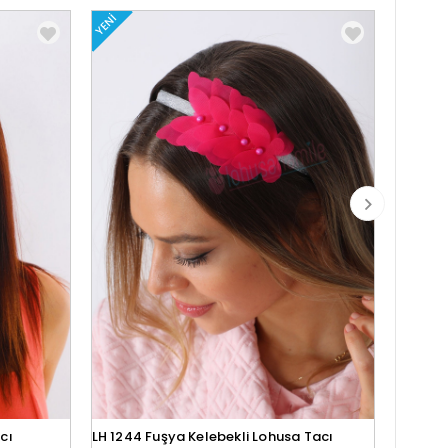
YENI
YENI
cı
LH 1244 Fuşya Kelebekli Lohusa Tacı
Lh1280 