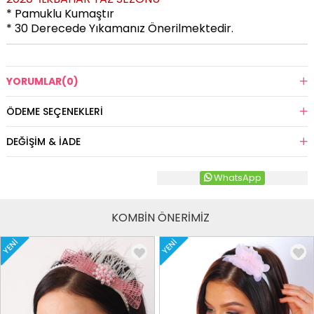
* Pamuklu Kumaştır
* 30 Derecede Yıkamanız Önerilmektedir.
YORUMLAR
(0)
ÖDEME SEÇENEKLERI
DEĞIŞIM & İADE
WhatsApp
KOMBİN ÖNERİMİZ
YENI
YENI