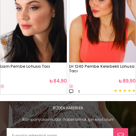
Liam Pembe Lohusa Tacı
LH 1240 Pembe Kelebekli Lohusa
Tacı
₺84,90
₺89,90
★
★
★
★
★
1
BİZDEN HABERLER
Kampanyalarımızdan haber almak için kayıt olun!