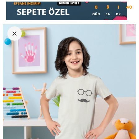
0
8
1
39
GÜN
SA
DK
SN