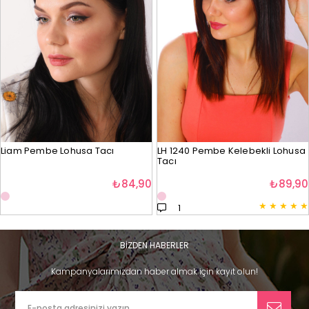
Liam Pembe Lohusa Tacı
LH 1240 Pembe Kelebekli Lohusa
Tacı
₺84,90
₺89,90
★
★
★
★
★
1
BİZDEN HABERLER
Kampanyalarımızdan haber almak için kayıt olun!