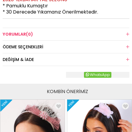
* Pamuklu Kumaştır
* 30 Derecede Yıkamanız Önerilmektedir.
YORUMLAR
(0)
ÖDEME SEÇENEKLERI
DEĞIŞIM & İADE
WhatsApp
KOMBİN ÖNERİMİZ
YENI
YENI