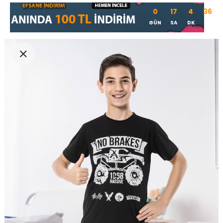
0
17
4
36
GÜN
SA
DK
SN