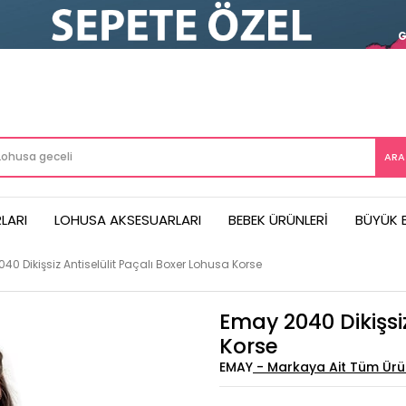
LARI
LOHUSA AKSESUARLARI
BEBEK ÜRÜNLERI
BÜYÜK 
40 Dikişsiz Antiselülit Paçalı Boxer Lohusa Korse
Emay 2040 Dikişsiz
Korse
EMAY