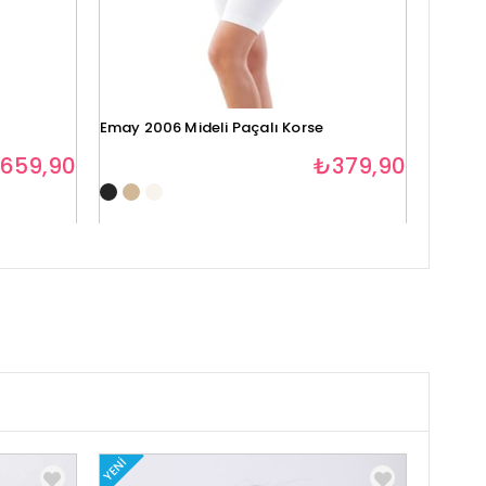
Emay 2006 Mideli Paçalı Korse
Emay 20
659,90
₺379,90
YENI
YENI