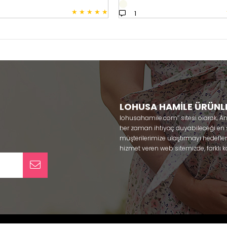
★
★
★
★
★
1
LOHUSA HAMİLE ÜRÜNL
lohusahamile.com’’ sitesi olarak, A
her zaman ihtiyaç duyabileceği en şık
müşterilerimize ulaştırmayı hedefle
hizmet veren web sitemizde, farklı ka
ürünlerine sadece bir tık uzaklıkta
kullanabileceğiniz ürünler ile gebe
olmaya çalışmaktayız. Annelerimizin
lohusa sabahlık, hamile pijama, ham
taç ve terlik gibi ürünleri bir çok m
yaparak güven içinde satın alabiliri
pijama
, Mecit, Tuba, Fc Fantasy, Fey