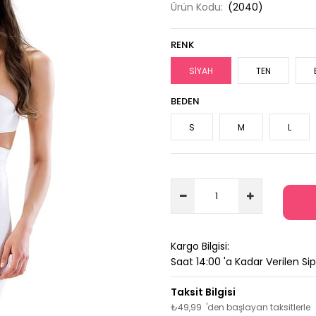
Ürün Kodu:
(2040)
RENK
SİYAH
TEN
BEDEN
S
M
L
Kargo Bilgisi:
Saat 14:00 'a Kadar Verilen Si
₺49,99
'den başlayan taksitlerle