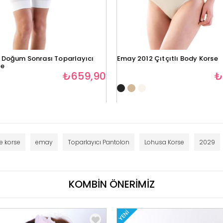
 Doğum Sonrası Toparlayıcı
Emay 2012 Çıtçıtlı Body Korse
se
₺659,90
₺
e korse
emay
Toparlayıcı Pantolon
Lohusa Korse
2029
KOMBİN ÖNERİMİZ
YENI