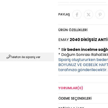
PAYLAŞ
ÜRÜN ÖZELLIKLERI
EMAY
2040 DİKİŞSİZ ANT
* B
ir beden incelme sağl
* Doğum Sonrası Rahatlıkla
Telefon ile sipariş ver
Sipariş oluştururken bede
BOYUNUZ VE GEBELİK HAFTA
tarafınıza gönderilecektir.
YORUMLAR
(0)
ÖDEME SEÇENEKLERI