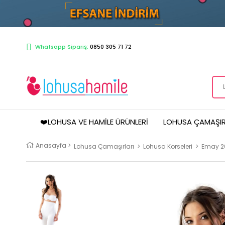
Whatsapp Sipariş:
0850 305 71 72
❤️LOHUSA VE HAMILE ÜRÜNLERI
LOHUSA ÇAMAŞIR
Anasayfa
>
Lohusa Çamaşırları
>
Lohusa Korseleri
>
Emay 20