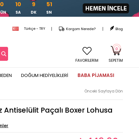
0
10
9
49
GÜN
SA
DK
SN
Türkçe - TRY
Kargom Nerede?
Blog
0
FAVORİLERİM
SEPETIM
BEDEN
DOĞUM HEDIYELIKLERI
BABA PIJAMASI
Önceki Sayfaya Dön
 Antiselülit Paçalı Boxer Lohusa