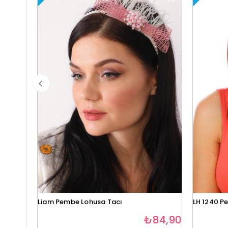
Liam Pembe Lohusa Tacı
LH 1240 P
₺84,90