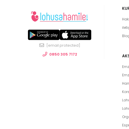
KU
Hak
ilet
Blo
[email protected]
0850 305 7172
AK
Emzi
Emz
Ham
Kors
Loh
Lohu
Org
Espr