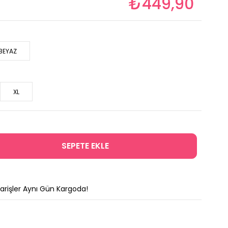
₺449,90
BEYAZ
XL
parişler Aynı Gün Kargoda!