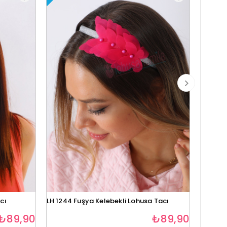
cı
LH 1244 Fuşya Kelebekli Lohusa Tacı
Lh1280 
₺89,90
₺89,90