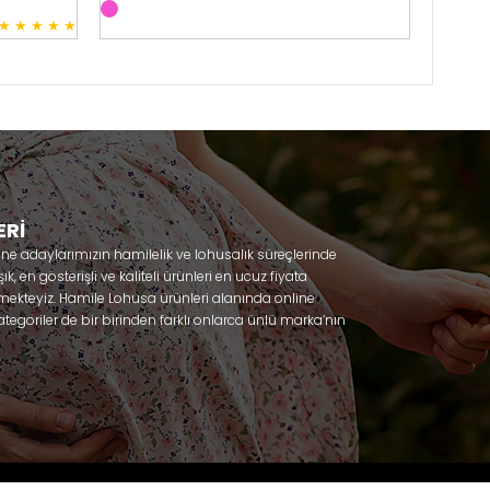
★
★
★
★
★
3
ERİ
nne adaylarımızın hamilelik ve lohusalık süreçlerinde
, en gösterişli ve kaliteli ürünleri en ucuz fiyata
mekteyiz. Hamile Lohusa ürünleri alanında online
tegoriler de bir birinden farklı onlarca ünlü marka’nın
 olacaksınız. Hem hamilelik öncesi hem doğum sonrası
lik döneminizi huzur içinde geçirmenize yardımcı
 ihtiyaç duydukları lohusa pijama, lohusa gecelik,
ile gecelik, Emzirme sütyeni, Emzirme atleti, Lohusa
odel seçenekleriyle bir birinden güzel kombinler
Effortt
niz. Sitemiz üzerinden satın alabileceğiniz;
za, Poleren, Anıl, Polkan, Şahnur, Pijamis, miss mirella,