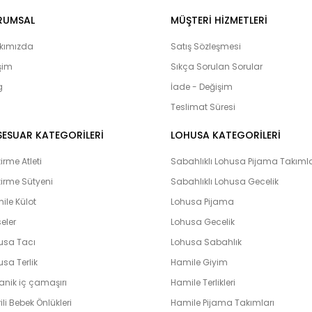
alos, Rozalinda, Bone Club, Oyda, B
lohusa çarş
Onur, Free Angel, Çağrı,
RUMSAL
MÜŞTERI HIZMETLERI
ürünlerine ulaşabilirsiniz. Hamilelik
adayları’nın yanı sıra Bebeklerimiz
kımızda
Satış Sözleşmesi
olduğumuz bebek setlerimiz yoğun i
işim
Sıkça Sorulan Sorular
çıkış setlerini yaptıran ve memnuni
g
bulunmaktadır. Lohusahamile sitesi 
İade - Değişim
vermeye çalışmaktadır. Kapıda kredi k
Teslimat Süresi
peşin ve taksit yapabilme imkanı il
hamile olarak en hızlı bir şekilde bi
SESUAR KATEGORİLERİ
LOHUSA KATEGORİLERİ
unutmayın. Unutmayalım ki ‘’Farklılık k
rme Atleti
Sabahlıklı Lohusa Pijama Takımla
irme Sütyeni
Sabahlıklı Lohusa Gecelik
ile Külot
Lohusa Pijama
eler
Lohusa Gecelik
usa Tacı
Lohusa Sabahlık
sa Terlik
Hamile Giyim
anik iç çamaşırı
Hamile Terlikleri
ili Bebek Önlükleri
Hamile Pijama Takımları