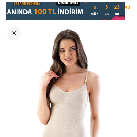
0
8
23
45
GÜN
SA
DK
SN