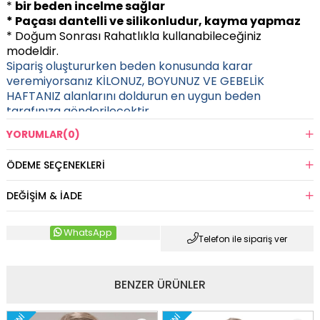
*
bir beden incelme sağlar
* Paçası dantelli ve silikonludur, kayma yapmaz
* Doğum Sonrası Rahatlıkla kullanabileceğiniz
modeldir.
Sipariş oluştururken beden konusunda karar
veremiyorsanız KİLONUZ, BOYUNUZ VE GEBELİK
HAFTANIZ alanlarını doldurun en uygun beden
tarafınıza gönderilecektir.
YORUMLAR
(0)
ÖDEME SEÇENEKLERI
DEĞIŞIM & İADE
WhatsApp
Telefon ile sipariş ver
BENZER ÜRÜNLER