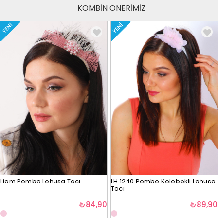
KOMBİN ÖNERİMİZ
YENI
YENI
Liam Pembe Lohusa Tacı
LH 1240 Pembe Kelebekli Lohusa
Tacı
₺84,90
₺89,90