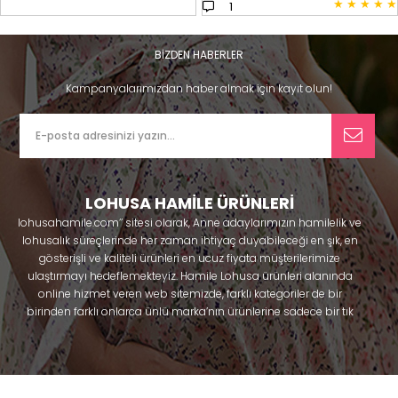
★
★
★
★
★
1
BİZDEN HABERLER
Kampanyalarımızdan haber almak için kayıt olun!
LOHUSA HAMİLE ÜRÜNLERİ
lohusahamile.com’’ sitesi olarak, Anne adaylarımızın hamilelik ve
lohusalık süreçlerinde her zaman ihtiyaç duyabileceği en şık, en
gösterişli ve kaliteli ürünleri en ucuz fiyata müşterilerimize
ulaştırmayı hedeflemekteyiz. Hamile Lohusa ürünleri alanında
online hizmet veren web sitemizde, farklı kategoriler de bir
birinden farklı onlarca ünlü marka’nın ürünlerine sadece bir tık
uzaklıkta olacaksınız. Hem hamilelik öncesi hem doğum sonrası
kullanabileceğiniz ürünler ile gebelik döneminizi huzur içinde
geçirmenize yardımcı olmaya çalışmaktayız. Annelerimizin
ihtiyaç duydukları lohusa pijama, lohusa gecelik, lohusa