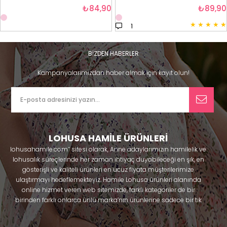
₺84,90
₺89,90
★
★
★
★
★
1
BİZDEN HABERLER
Kampanyalarımızdan haber almak için kayıt olun!
LOHUSA HAMİLE ÜRÜNLERİ
lohusahamile.com’’ sitesi olarak, Anne adaylarımızın hamilelik ve
lohusalık süreçlerinde her zaman ihtiyaç duyabileceği en şık, en
gösterişli ve kaliteli ürünleri en ucuz fiyata müşterilerimize
ulaştırmayı hedeflemekteyiz. Hamile Lohusa ürünleri alanında
online hizmet veren web sitemizde, farklı kategoriler de bir
birinden farklı onlarca ünlü marka’nın ürünlerine sadece bir tık
uzaklıkta olacaksınız. Hem hamilelik öncesi hem doğum sonrası
kullanabileceğiniz ürünler ile gebelik döneminizi huzur içinde