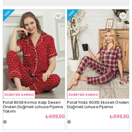
YENI
YENI
ÜCRETSIZ KARGO
ÜCRETSIZ KARGO
Polat 8008 Kırmızı Kalp Desen
Polat Yıldız 60310 Ekoseli Önden
Önden Düğmeli Lohusa Pijama
Düğmeli Lohusa Pijama
Takımı
₺699,90
₺699,90