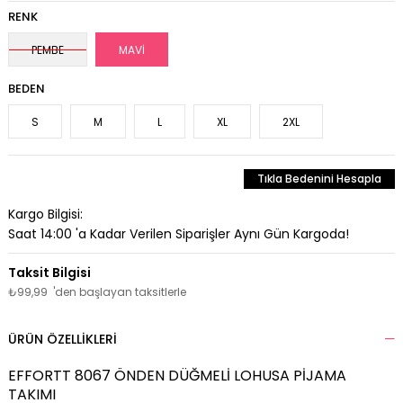
RENK
PEMBE
MAVİ
BEDEN
S
M
L
XL
2XL
Tıkla Bedenini Hesapla
Kargo Bilgisi:
Saat 14:00 'a Kadar Verilen Siparişler Aynı Gün Kargoda!
₺99,99
'den başlayan taksitlerle
ÜRÜN ÖZELLIKLERI
EFFORTT 8067 ÖNDEN DÜĞMELİ LOHUSA PİJAMA
TAKIMI