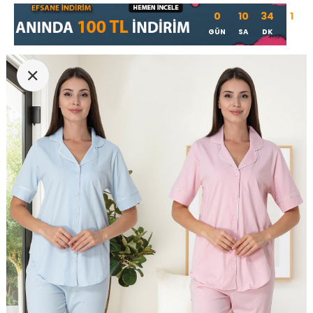
0
10
34
0
GÜN
SA
DK
SN