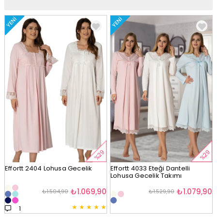
YENI
YENI
%29
%29
Effortt 2404 Lohusa Gecelik
Effortt 4033 Eteği Dantelli
Lohusa Gecelik Takımı
₺1.069,90
₺1.079,90
₺1.504,90
₺1.529,90
★
★
★
★
★
1