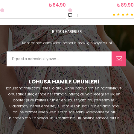
₺84,90
₺89,90
★
★
★
★
★
1
BİZDEN HABERLER
Kampanyalarımızdan haber almak için kayıt olun!
LOHUSA HAMİLE ÜRÜNLERİ
lohusahamile.com’’ sitesi olarak, Anne adaylarımızın hamilelik ve
lohusalık süreçlerinde her zaman ihtiyaç duyabileceği en şık, en
gösterişli ve kaliteli ürünleri en ucuz fiyata müşterilerimize
ulaştırmayı hedeflemekteyiz. Hamile Lohusa ürünleri alanında
online hizmet veren web sitemizde, farklı kategoriler de bir
birinden farklı onlarca ünlü marka’nın ürünlerine sadece bir tık
uzaklıkta olacaksınız. Hem hamilelik öncesi hem doğum sonrası
kullanabileceğiniz ürünler ile gebelik döneminizi huzur içinde