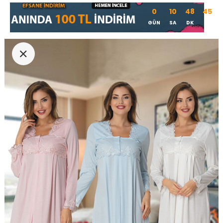
0
10
48
45
GÜN
SA
DK
SN