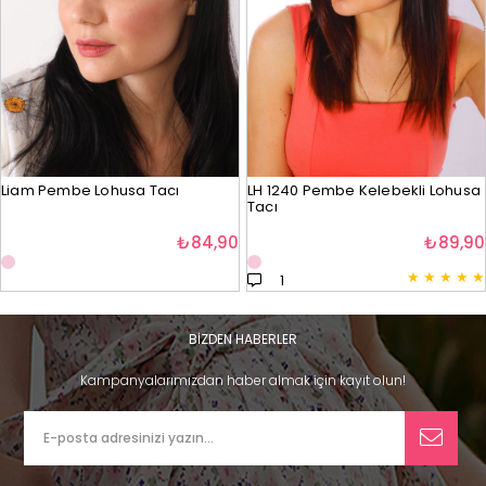
Liam Pembe Lohusa Tacı
LH 1240 Pembe Kelebekli Lohusa
Tacı
₺84,90
₺89,90
★
★
★
★
★
1
BİZDEN HABERLER
Kampanyalarımızdan haber almak için kayıt olun!