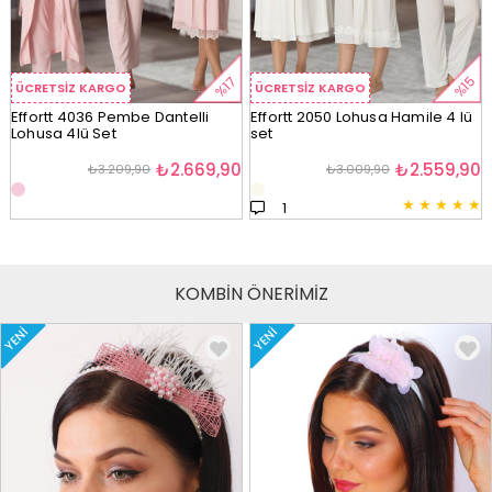
%15
%17
ÜCRETSIZ KARGO
ÜCRETSIZ KARGO
Effortt 4036 Pembe Dantelli
Effortt 2050 Lohusa Hamile 4 lü
Lohusa 4lü Set
set
₺2.669,90
₺2.559,90
₺3.209,90
₺3.009,90
★
★
★
★
★
1
KOMBİN ÖNERİMİZ
YENI
YENI