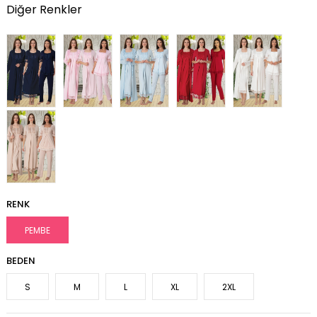
Diğer Renkler
RENK
PEMBE
BEDEN
S
M
L
XL
2XL