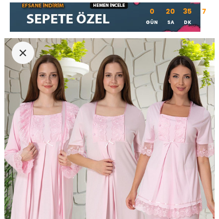
0
20
35
6
GÜN
SA
DK
SN