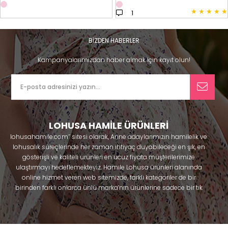
★
★
★
★
★
1
BİZDEN HABERLER
Kampanyalarımızdan haber almak için kayıt olun!
LOHUSA HAMİLE ÜRÜNLERİ
lohusahamile.com’’ sitesi olarak, Anne adaylarımızın hamilelik ve
lohusalık süreçlerinde her zaman ihtiyaç duyabileceği en şık, en
gösterişli ve kaliteli ürünleri en ucuz fiyata müşterilerimize
ulaştırmayı hedeflemekteyiz. Hamile Lohusa ürünleri alanında
online hizmet veren web sitemizde, farklı kategoriler de bir
birinden farklı onlarca ünlü marka’nın ürünlerine sadece bir tık
uzaklıkta olacaksınız. Hem hamilelik öncesi hem doğum sonrası
kullanabileceğiniz ürünler ile gebelik döneminizi huzur içinde
geçirmenize yardımcı olmaya çalışmaktayız. Annelerimizin