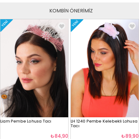
KOMBİN ÖNERİMİZ
YENI
YENI
Liam Pembe Lohusa Tacı
LH 1240 Pembe Kelebekli Lohusa
Tacı
₺84,90
₺89,90