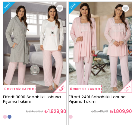
YENI
YENI
%29
%27
ÜCRETSIZ KARGO
ÜCRETSIZ KARGO
Effortt 3090 Sabahlıklı Lohusa
Effortt 2401 Sabahlıklı Lohusa
Pijama Takımı
Pijama Takımı
₺1.829,90
₺1.809,90
₺2.499,90
₺2.549,90