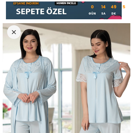
0
14
49
4
GÜN
SA
DK
SN