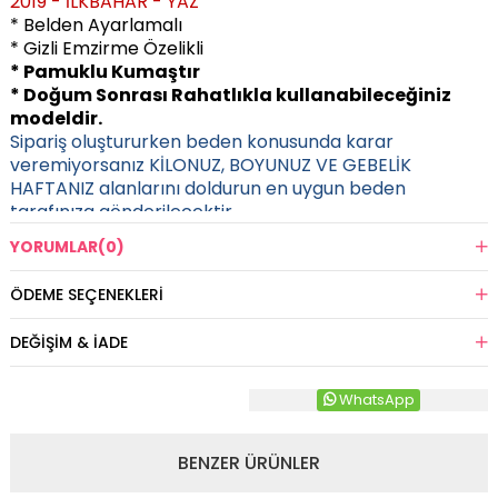
2019 - İLKBAHAR - YAZ
* Belden Ayarlamalı
* Gizli Emzirme Özelikli
* Pamuklu Kumaştır
* Doğum Sonrası Rahatlıkla kullanabileceğiniz
modeldir.
Sipariş oluştururken beden konusunda karar
veremiyorsanız KİLONUZ, BOYUNUZ VE GEBELİK
HAFTANIZ alanlarını doldurun en uygun beden
tarafınıza gönderilecektir.
YORUMLAR
(0)
ÖDEME SEÇENEKLERI
DEĞIŞIM & İADE
WhatsApp
BENZER ÜRÜNLER