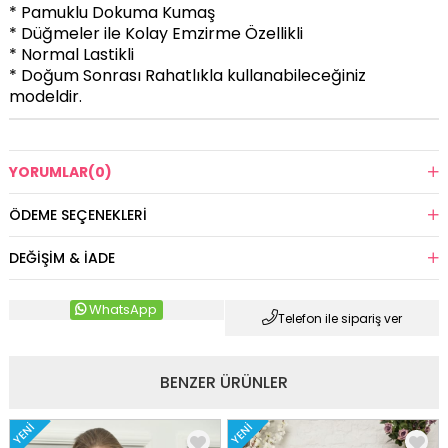
* Pamuklu Dokuma Kumaş
* Düğmeler ile Kolay Emzirme Özellikli
* Normal Lastikli
* Doğum Sonrası Rahatlıkla kullanabileceğiniz
modeldir.
YORUMLAR
(0)
ÖDEME SEÇENEKLERI
DEĞIŞIM & İADE
WhatsApp
Telefon ile sipariş ver
BENZER ÜRÜNLER
YENI
YENI