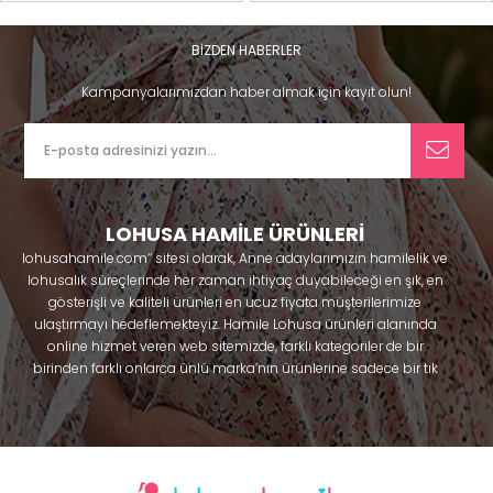
BİZDEN HABERLER
Kampanyalarımızdan haber almak için kayıt olun!
LOHUSA HAMİLE ÜRÜNLERİ
lohusahamile.com’’ sitesi olarak, Anne adaylarımızın hamilelik ve
lohusalık süreçlerinde her zaman ihtiyaç duyabileceği en şık, en
gösterişli ve kaliteli ürünleri en ucuz fiyata müşterilerimize
ulaştırmayı hedeflemekteyiz. Hamile Lohusa ürünleri alanında
online hizmet veren web sitemizde, farklı kategoriler de bir
birinden farklı onlarca ünlü marka’nın ürünlerine sadece bir tık
uzaklıkta olacaksınız. Hem hamilelik öncesi hem doğum sonrası
kullanabileceğiniz ürünler ile gebelik döneminizi huzur içinde
geçirmenize yardımcı olmaya çalışmaktayız. Annelerimizin
ihtiyaç duydukları lohusa pijama, lohusa gecelik, lohusa
sabahlık, hamile pijama, hamile gecelik, Emzirme sütyeni,