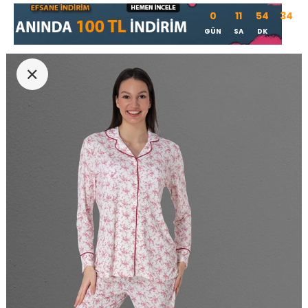
0
11
54
34
GÜN
SA
DK
SN