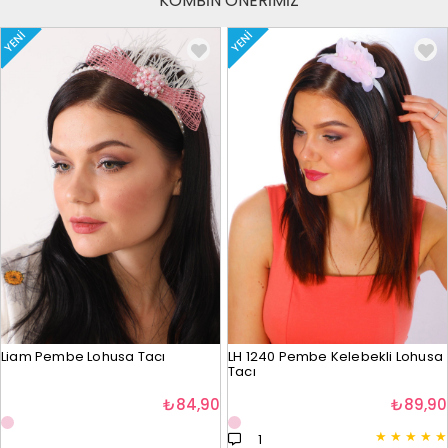
KOMBİN ÖNERİMİZ
YENI
YENI
Liam Pembe Lohusa Tacı
LH 1240 Pembe Kelebekli Lohusa
Tacı
₺84,90
₺89,90
★
★
★
★
★
1