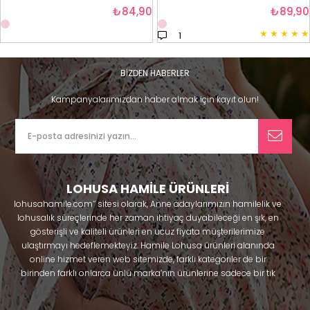
₺84,90
₺89,90
★
★
★
★
★
1
BİZDEN HABERLER
Kampanyalarımızdan haber almak için kayıt olun!
LOHUSA HAMİLE ÜRÜNLERİ
lohusahamile.com’’ sitesi olarak, Anne adaylarımızın hamilelik ve
lohusalık süreçlerinde her zaman ihtiyaç duyabileceği en şık, en
gösterişli ve kaliteli ürünleri en ucuz fiyata müşterilerimize
ulaştırmayı hedeflemekteyiz. Hamile Lohusa ürünleri alanında
online hizmet veren web sitemizde, farklı kategoriler de bir
birinden farklı onlarca ünlü marka’nın ürünlerine sadece bir tık
uzaklıkta olacaksınız. Hem hamilelik öncesi hem doğum sonrası
kullanabileceğiniz ürünler ile gebelik döneminizi huzur içinde