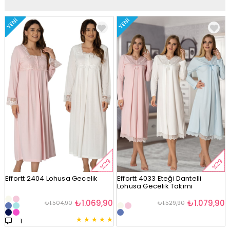
YENI
YENI
%29
%29
Effortt 2404 Lohusa Gecelik
Effortt 4033 Eteği Dantelli
Lohusa Gecelik Takımı
₺1.069,90
₺1.079,90
₺1.504,90
₺1.529,90
★
★
★
★
★
1