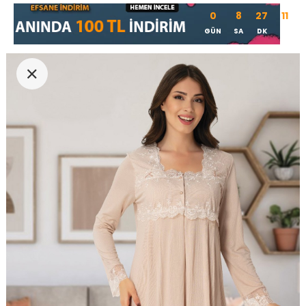
0
8
27
11
GÜN
SA
DK
SN