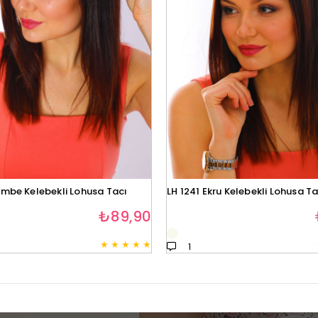
embe Kelebekli Lohusa Tacı
LH 1241 Ekru Kelebekli Lohusa Ta
₺89,90
★
★
★
★
★
1