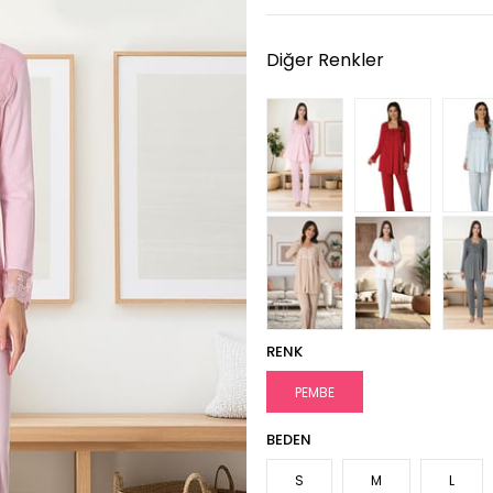
Diğer Renkler
RENK
PEMBE
BEDEN
S
M
L