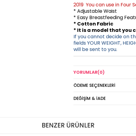
2019 You can use in Four 
* Adjustable Waist
* Easy Breastfeeding Fea
* Cotton Fabric
* It is a model that you 
If you cannot decide on the
fields YOUR WEIGHT, HEIG
will be sent to you.
YORUMLAR
(0)
ÖDEME SEÇENEKLERI
DEĞIŞIM & İADE
BENZER ÜRÜNLER