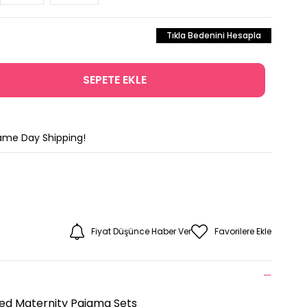
Tıkla Bedenini Hesapla
Same Day Shipping!
Fiyat Düşünce Haber Ver
Favorilere Ekle
ed Maternity Pajama Sets