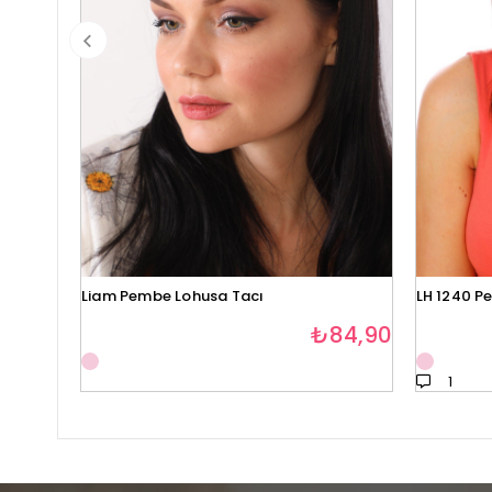
Liam Pembe Lohusa Tacı
LH 1240 P
₺84,90
1