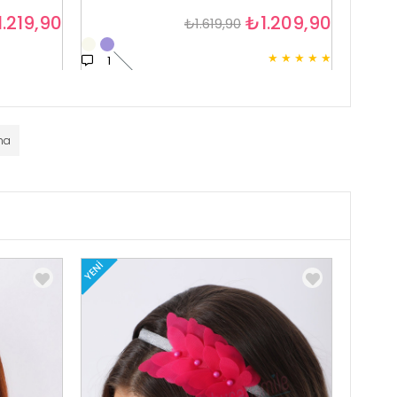
.219,90
₺1.209,90
₺1.619,90
★
★
★
★
★
1
1
ma
YENI
YENI