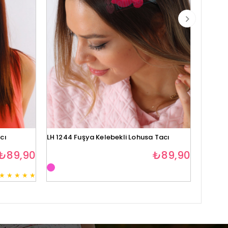
cı
LH 1244 Fuşya Kelebekli Lohusa Tacı
Lh1280 
₺89,90
₺89,90
★
★
★
★
★
3