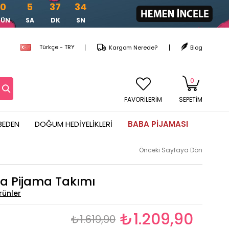
0
5
37
32
GÜN
SA
DK
SN
Türkçe - TRY
Kargom Nerede?
Blog
0
FAVORİLERİM
SEPETIM
BEDEN
DOĞUM HEDIYELIKLERI
BABA PIJAMASI
Önceki Sayfaya Dön
sa Pijama Takımı
₺1.209,90
₺1.619,90