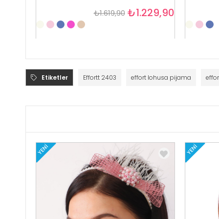
₺1.229,90
₺1.619,90
Etiketler
Effortt 2403
effort lohusa pijama
effo
YENI
YENI