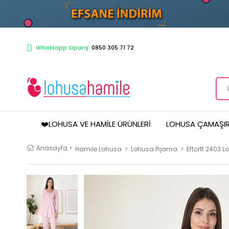
Whatsapp Sipariş:
0850 305 71 72
❤️LOHUSA VE HAMILE ÜRÜNLERI
LOHUSA ÇAMAŞIR
Anasayfa
>
Hamile Lohusa
>
Lohusa Pijama
>
Effortt 2403 