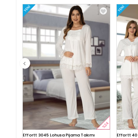
YENI
YENI
%24
Effortt 3045 Lohusa Pijama Takımı
Effortt 4