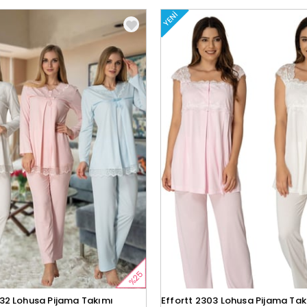
YENI
%25
032 Lohusa Pijama Takımı
Effortt 2303 Lohusa Pijama Tak