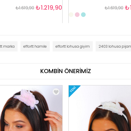
₺1.219,90
₺1
₺1.619,90
₺1.619,90
rtt marka
effortt hamile
effortt lohusa giyim
2403 lohusa pija
KOMBİN ÖNERİMİZ
YENI