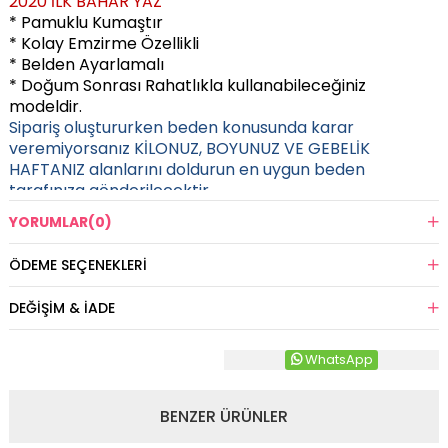
2020 İLK BAHAR YAZ
* Pamuklu Kumaştır
* Kolay Emzirme Özellikli
* Belden Ayarlamalı
* Doğum Sonrası Rahatlıkla kullanabileceğiniz
modeldir.
Sipariş oluştururken beden konusunda karar
veremiyorsanız KİLONUZ, BOYUNUZ VE GEBELİK
HAFTANIZ alanlarını doldurun en uygun beden
tarafınıza gönderilecektir.
YORUMLAR
(0)
ÖDEME SEÇENEKLERI
DEĞIŞIM & İADE
WhatsApp
BENZER ÜRÜNLER