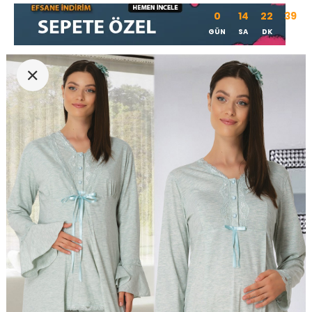
0
14
22
38
GÜN
SA
DK
SN