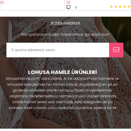
★
★
★
★
★
1
BİZDEN HABERLER
Kampanyalarımızdan haber almak için kayıt olun!
LOHUSA HAMİLE ÜRÜNLERİ
lohusahamile.com’’ sitesi olarak, Anne adaylarımızın hamilelik ve
lohusalık süreçlerinde her zaman ihtiyaç duyabileceği en şık, en
gösterişli ve kaliteli ürünleri en ucuz fiyata müşterilerimize
ulaştırmayı hedeflemekteyiz. Hamile Lohusa ürünleri alanında
online hizmet veren web sitemizde, farklı kategoriler de bir
birinden farklı onlarca ünlü marka’nın ürünlerine sadece bir tık
uzaklıkta olacaksınız. Hem hamilelik öncesi hem doğum sonrası
kullanabileceğiniz ürünler ile gebelik döneminizi huzur içinde
geçirmenize yardımcı olmaya çalışmaktayız. Annelerimizin