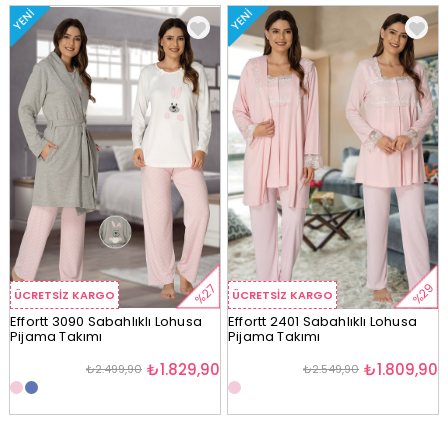
YENI
YENI
%29
%27
ÜCRETSIZ KARGO
ÜCRETSIZ KARGO
Effortt 3090 Sabahlıklı Lohusa
Effortt 2401 Sabahlıklı Lohusa
Pijama Takımı
Pijama Takımı
₺1.829,90
₺1.809,90
₺2.499,90
₺2.549,90