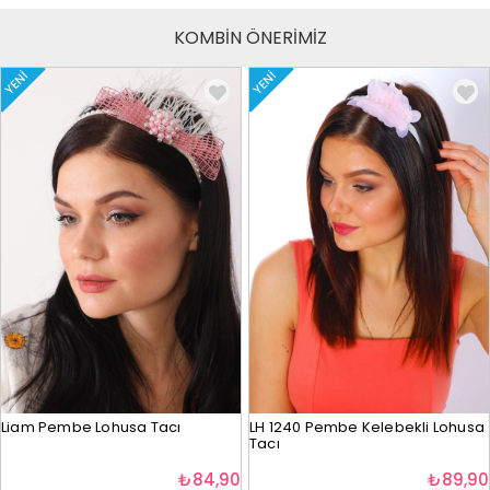
KOMBİN ÖNERİMİZ
YENI
YENI
Liam Pembe Lohusa Tacı
LH 1240 Pembe Kelebekli Lohusa
Tacı
₺84,90
₺89,90