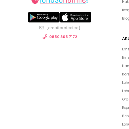
Hak
ilet
Blo
[email protected]
0850 305 7172
AK
Emzi
Emz
Ham
Kors
Loh
Lohu
Org
Espr
Beb
Loh