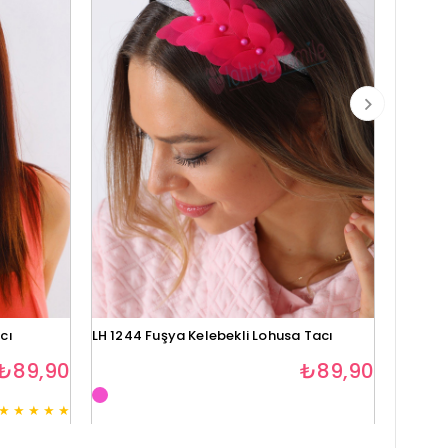
cı
LH 1244 Fuşya Kelebekli Lohusa Tacı
Lh1280 
₺89,90
₺89,90
★
★
★
★
★
3