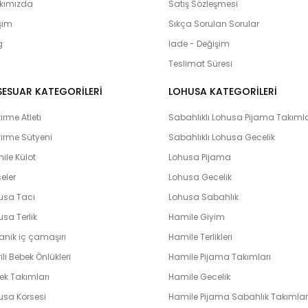
adayları’nın yanı sıra Bebeklerimiz
kımızda
Satış Sözleşmesi
olduğumuz bebek setlerimiz yoğun i
işim
Sıkça Sorulan Sorular
çıkış setlerini yaptıran ve memnuni
g
bulunmaktadır. Lohusahamile sitesi 
İade - Değişim
vermeye çalışmaktadır. Kapıda kredi k
Teslimat Süresi
peşin ve taksit yapabilme imkanı il
hamile olarak en hızlı bir şekilde bi
SESUAR KATEGORİLERİ
LOHUSA KATEGORİLERİ
unutmayın. Unutmayalım ki ‘’Farklılık k
rme Atleti
Sabahlıklı Lohusa Pijama Takımla
irme Sütyeni
Sabahlıklı Lohusa Gecelik
ile Külot
Lohusa Pijama
eler
Lohusa Gecelik
usa Tacı
Lohusa Sabahlık
sa Terlik
Hamile Giyim
anik iç çamaşırı
Hamile Terlikleri
ili Bebek Önlükleri
Hamile Pijama Takımları
ek Takımları
Hamile Gecelik
usa Korsesi
Hamile Pijama Sabahlık Takımlar