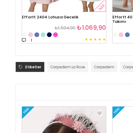
%29
Effortt 2404 Lohusa Gecelik
Effortt 40
Takımı
₺1.069,90
₺1.504,90
★
★
★
★
★
1
Etiketler
Carpediem La Rose
Carpediem
Carp
YENI
YENI