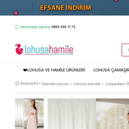
Whatsapp Sipariş:
0850 305 71 72
❤️LOHUSA VE HAMILE ÜRÜNLERI
LOHUSA ÇAMAŞIR
Anasayfa
>
Hamile Lohusa
>
Lohusa Gecelik
>
Carpediem 15