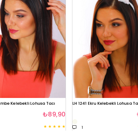
embe Kelebekli Lohusa Tacı
LH 1241 Ekru Kelebekli Lohusa Ta
₺89,90
★
★
★
★
★
1