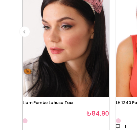
Liam Pembe Lohusa Tacı
LH 1240 P
₺84,90
1