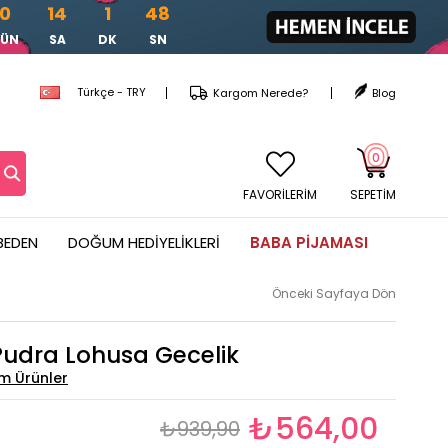
0
14
1
47
GÜN
SA
DK
SN
Türkçe - TRY
Kargom Nerede?
Blog
0
FAVORİLERİM
SEPETIM
BEDEN
DOĞUM HEDIYELIKLERI
BABA PIJAMASI
Önceki Sayfaya Dön
udra Lohusa Gecelik
₺564,00
₺939,90