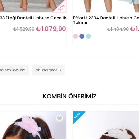
%29
33 Eteği Dantelli Lohusa Gecelik
Effortt 2304 Dantelli Lohusa Ge
Takımı
₺1.079,90
₺1
₺1.529,90
₺1.494,90
ediem Lohusa
lohusa gecelik
KOMBİN ÖNERİMİZ
YENI