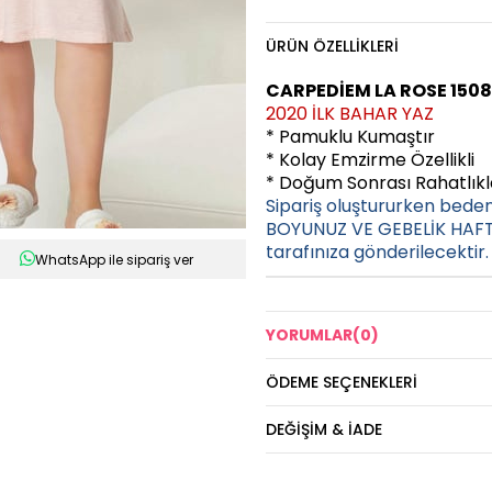
ÜRÜN ÖZELLIKLERI
CARPEDİEM LA ROSE 150
2020 İLK BAHAR YAZ
* Pamuklu Kumaştır
* Kolay Emzirme Özellikli
* Doğum Sonrası Rahatlıkla
Sipariş oluştururken bede
BOYUNUZ VE GEBELİK HAFTA
tarafınıza gönderilecektir.
WhatsApp ile sipariş ver
YORUMLAR
(0)
ÖDEME SEÇENEKLERI
DEĞIŞIM & İADE