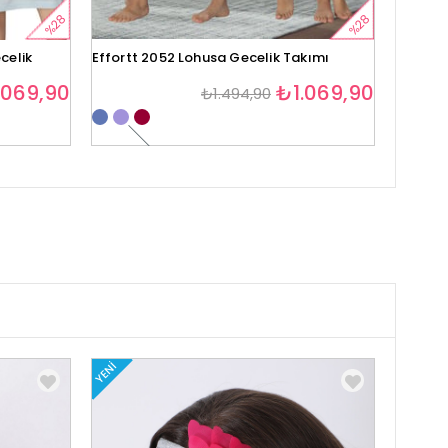
%28
%28
celik
Effortt 2052 Lohusa Gecelik Takımı
Effortt
.069,90
₺1.069,90
₺1.494,90
1
YENI
YENI