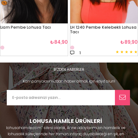
Liam Pembe Lohusa Tacı
LH 1240 Pembe Kelebekli Lohusa
Tacı
₺84,90
₺89,90
★
★
★
★
★
1
BİZDEN HABERLER
Kampanyalarımızdan haber almak için kayıt olun!
LOHUSA HAMİLE ÜRÜNLERİ
lohusahamile.com’’ sitesi olarak, Anne adaylarımızın hamilelik ve
lohusalık süreçlerinde her zaman ihtiyaç duyabileceği en şık, en