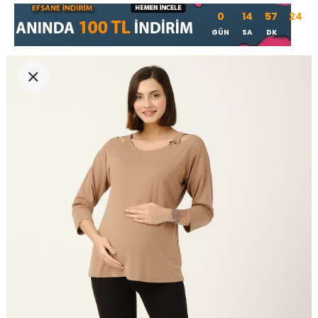
0
14
57
24
GÜN
SA
DK
SN