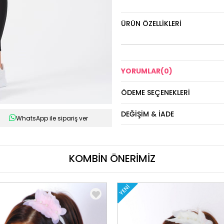
ÜRÜN ÖZELLIKLERI
YORUMLAR
(0)
ÖDEME SEÇENEKLERI
DEĞIŞIM & İADE
WhatsApp ile sipariş ver
KOMBİN ÖNERİMİZ
YENI