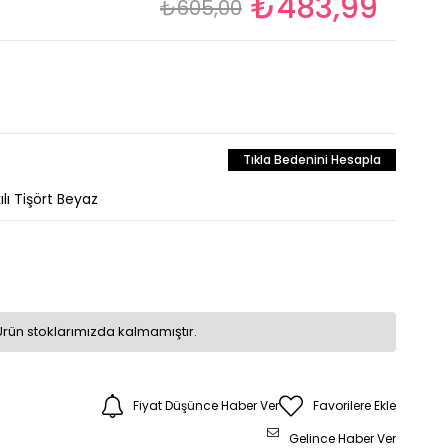
₺483,99
₺605,00
Tıkla Bedenini Hesapla
lı Tişört Beyaz
Ürün stoklarımızda kalmamıştır.
Fiyat Düşünce Haber Ver
Favorilere Ekle
Gelince Haber Ver