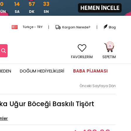
0
14
57
32
GÜN
SA
DK
SN
Türkçe - TRY
Kargom Nerede?
Blog
0
FAVORİLERİM
SEPETIM
BEDEN
DOĞUM HEDIYELIKLERI
BABA PIJAMASI
Önceki Sayfaya Dön
a Uğur Böceği Baskılı Tişört