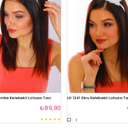
embe Kelebekli Lohusa Tacı
LH 1241 Ekru Kelebekli Lohusa Ta
₺89,90
★
★
★
★
★
1