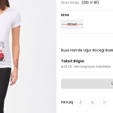
Ürün Kodu:
(010 V-81)
RENK
BEYAZ
Busa Hamile Uğur Böceği Baskı
₺53,78
'den başlayan taksitlerle
PAYLAŞ