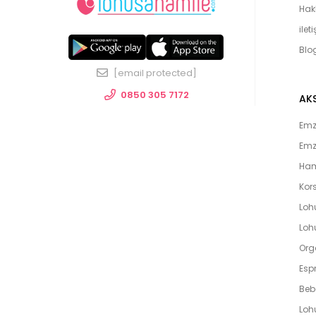
Hak
ilet
Blo
[email protected]
0850 305 7172
AK
Emzi
Emz
Ham
Kors
Loh
Lohu
Org
Espr
Beb
Loh