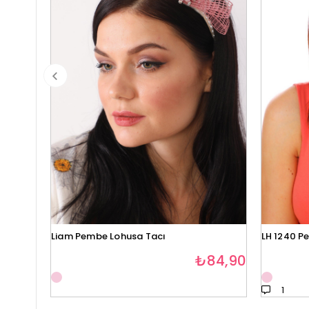
Liam Pembe Lohusa Tacı
LH 1240 P
₺84,90
1