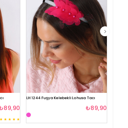
cı
LH 1244 Fuşya Kelebekli Lohusa Tacı
Lh1280 
₺89,90
₺89,90
★
★
★
★
★
3