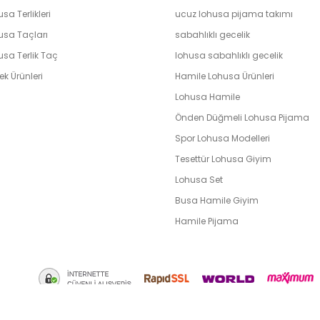
sa Terlikleri
ucuz lohusa pijama takımı
usa Taçları
sabahlıklı gecelik
usa Terlik Taç
lohusa sabahlıklı gecelik
k Ürünleri
Hamile Lohusa Ürünleri
Lohusa Hamile
Önden Düğmeli Lohusa Pijama
Spor Lohusa Modelleri
Tesettür Lohusa Giyim
Lohusa Set
Busa Hamile Giyim
Hamile Pijama