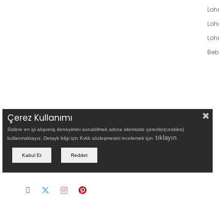
Lohu
Loh
Loh
Bebe
Çerez Kullanımı
Sizlere en iyi alışveriş deneyimini sunabilmek adına sitemizde çerezler(cookies)
tıklayın
.
kullanmaktayız. Detaylı bilgi için Kvkk sözleşmesini incelemek için
Kabul Et
Reddet