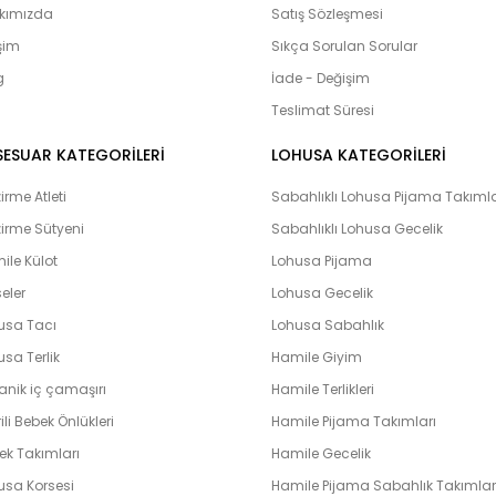
adayları’nın yanı sıra Bebeklerimiz
kımızda
Satış Sözleşmesi
olduğumuz bebek setlerimiz yoğun i
işim
Sıkça Sorulan Sorular
çıkış setlerini yaptıran ve memnuni
g
bulunmaktadır. Lohusahamile sitesi 
İade - Değişim
vermeye çalışmaktadır. Kapıda kredi k
Teslimat Süresi
peşin ve taksit yapabilme imkanı il
hamile olarak en hızlı bir şekilde bi
SESUAR KATEGORİLERİ
LOHUSA KATEGORİLERİ
unutmayın. Unutmayalım ki ‘’Farklılık k
rme Atleti
Sabahlıklı Lohusa Pijama Takımla
irme Sütyeni
Sabahlıklı Lohusa Gecelik
ile Külot
Lohusa Pijama
eler
Lohusa Gecelik
usa Tacı
Lohusa Sabahlık
sa Terlik
Hamile Giyim
anik iç çamaşırı
Hamile Terlikleri
ili Bebek Önlükleri
Hamile Pijama Takımları
ek Takımları
Hamile Gecelik
usa Korsesi
Hamile Pijama Sabahlık Takımlar