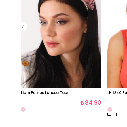
Liam Pembe Lohusa Tacı
LH 1240 P
₺84,90
1