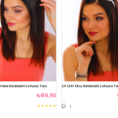
embe Kelebekli Lohusa Tacı
LH 1241 Ekru Kelebekli Lohusa Ta
₺89,90
★
★
★
★
★
1