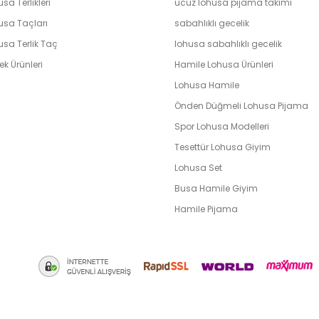
sa Terlikleri
ucuz lohusa pijama takımı
usa Taçları
sabahlıklı gecelik
usa Terlik Taç
lohusa sabahlıklı gecelik
k Ürünleri
Hamile Lohusa Ürünleri
Lohusa Hamile
Önden Düğmeli Lohusa Pijama
Spor Lohusa Modelleri
Tesettür Lohusa Giyim
Lohusa Set
Busa Hamile Giyim
Hamile Pijama