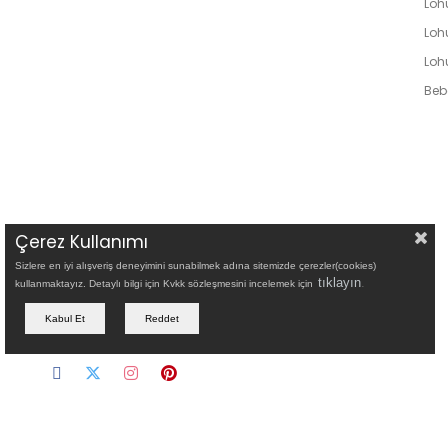
Lohu
Loh
Loh
Bebe
Çerez Kullanımı
Sizlere en iyi alışveriş deneyimini sunabilmek adına sitemizde çerezler(cookies)
tıklayın
.
kullanmaktayız. Detaylı bilgi için Kvkk sözleşmesini incelemek için
Kabul Et
Reddet