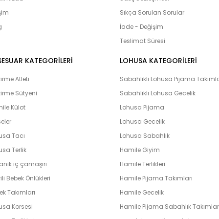
olduğumuz bebek setlerimiz yoğun i
işim
Sıkça Sorulan Sorular
çıkış setlerini yaptıran ve memnuni
g
bulunmaktadır. Lohusahamile sitesi 
İade - Değişim
vermeye çalışmaktadır. Kapıda kredi k
Teslimat Süresi
peşin ve taksit yapabilme imkanı il
hamile olarak en hızlı bir şekilde bi
SESUAR KATEGORİLERİ
LOHUSA KATEGORİLERİ
unutmayın. Unutmayalım ki ‘’Farklılık k
rme Atleti
Sabahlıklı Lohusa Pijama Takımla
irme Sütyeni
Sabahlıklı Lohusa Gecelik
ile Külot
Lohusa Pijama
eler
Lohusa Gecelik
usa Tacı
Lohusa Sabahlık
sa Terlik
Hamile Giyim
anik iç çamaşırı
Hamile Terlikleri
ili Bebek Önlükleri
Hamile Pijama Takımları
ek Takımları
Hamile Gecelik
usa Korsesi
Hamile Pijama Sabahlık Takımlar