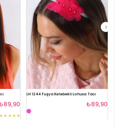
cı
LH 1244 Fuşya Kelebekli Lohusa Tacı
Lh1280 
₺89,90
₺89,90
★
★
★
★
★
3