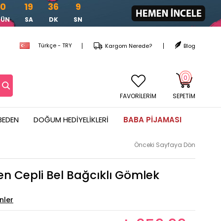
0
19
36
8
GÜN
SA
DK
SN
Türkçe - TRY
Kargom Nerede?
Blog
0
FAVORİLERİM
SEPETIM
BEDEN
DOĞUM HEDIYELIKLERI
BABA PIJAMASI
Önceki Sayfaya Dön
n Cepli Bel Bağcıklı Gömlek