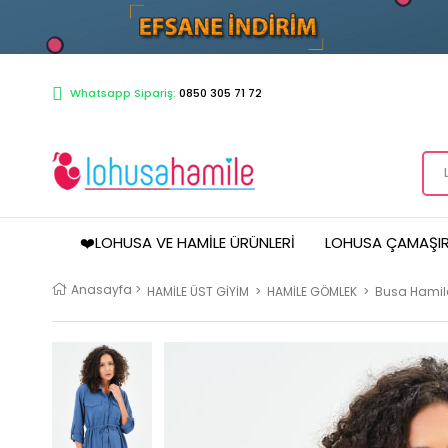
Whatsapp Sipariş:
0850 305 71 72
❤️LOHUSA VE HAMILE ÜRÜNLERI
LOHUSA ÇAMAŞIR
Anasayfa
>
HAMİLE ÜST GİYİM
>
HAMİLE GÖMLEK
>
Busa Hamile