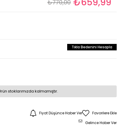
₺659,99
₺770,00
Tıkla Bedenini Hesapla
Ürün stoklarımızda kalmamıştır.
Fiyat Düşünce Haber Ver
Favorilere Ekle
Gelince Haber Ver