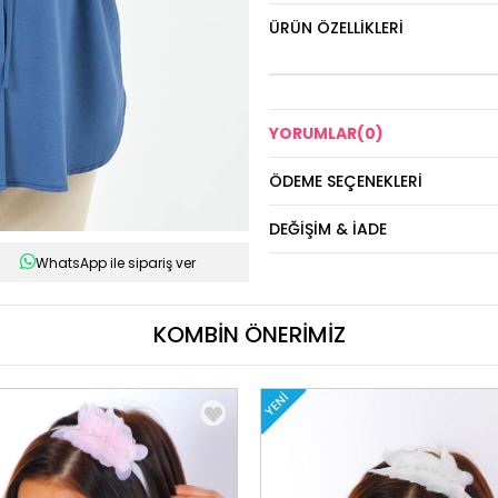
ÜRÜN ÖZELLIKLERI
YORUMLAR
(0)
ÖDEME SEÇENEKLERI
DEĞIŞIM & İADE
WhatsApp ile sipariş ver
KOMBİN ÖNERİMİZ
YENI