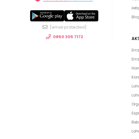
ilet
Blo
[email protected]
0850 305 7172
AK
Emzi
Emz
Ham
Kors
Loh
Lohu
Org
Espr
Beb
Loh