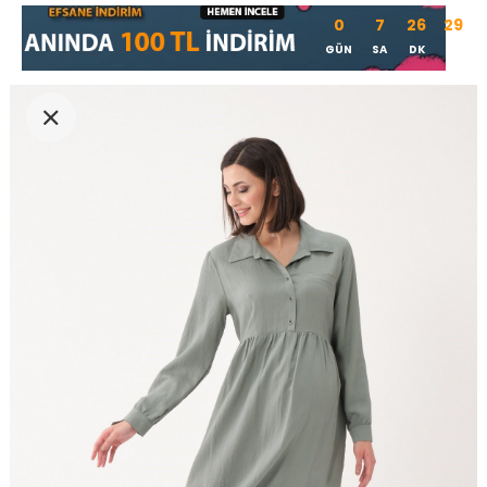
0
7
26
29
GÜN
SA
DK
SN