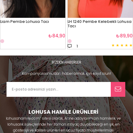
Liam Pembe Lohusa Tacı
LH 1240 Pembe Kelebekli Lohusa
Tacı
₺84,90
₺89,90
★
★
★
★
★
1
BİZDEN HABERLER
Kampanyalarımızdan haber almak için kayıt olun!
LOHUSA HAMİLE ÜRÜNLERİ
lohusahamile.com’’ sitesi olarak, Anne adaylarımızın hamilelik ve
lohusalık süreçlerinde her zaman ihtiyaç duyabileceği en şık, en
gösterişli ve kaliteli ürünleri en ucuz fiyata müşterilerimize