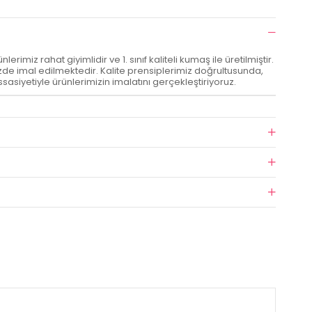
imiz rahat giyimlidir ve 1. sınıf kaliteli kumaş ile üretilmiştir.
e imal edilmektedir. Kalite prensiplerimiz doğrultusunda,
ssasiyetiyle ürünlerimizin imalatını gerçekleştiriyoruz.