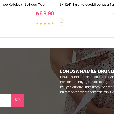
embe Kelebekli Lohusa Tacı
LH 1241 Ekru Kelebekli Lohusa Ta
₺89,90
★
★
★
★
★
1
LOHUSA HAMİLE ÜRÜNL
lohusahamile.com’’ sitesi olarak, A
her zaman ihtiyaç duyabileceği en şık
müşterilerimize ulaştırmayı hedefle
hizmet veren web sitemizde, farklı ka
ürünlerine sadece bir tık uzaklıkta
kullanabileceğiniz ürünler ile gebe
olmaya çalışmaktayız. Annelerimizin
lohusa sabahlık, hamile pijama, ham