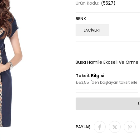
Ürün Kodu:
(5527)
RENK
LACİVERT
Busa Hamile Ekoseli Ve Örme J
₺52,55
'den başlayan taksitlerle
PAYLAŞ