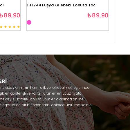
cı
LH 1244 Fuşya Kelebekli Lohusa Tacı
Lh1280 
₺89,90
₺89,90
★
★
★
★
★
3
ERİ
nne adaylarımızın hamilelik ve lohusalık süreçlerinde
, en gösterişli ve kaliteli ürünleri en ucuz fiyata
mekteyiz. Hamile Lohusa ürünleri alanında online
tegoriler de bir birinden farklı onlarca ünlü marka’nın
 olacaksınız. Hem hamilelik öncesi hem doğum sonrası
lik döneminizi huzur içinde geçirmenize yardımcı
 ihtiyaç duydukları lohusa pijama, lohusa gecelik,
ile gecelik, Emzirme sütyeni, Emzirme atleti, Lohusa