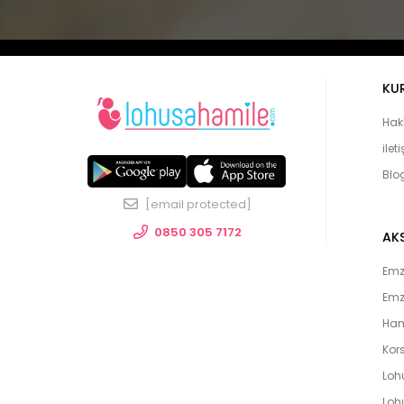
KU
Hak
ilet
Blo
[email protected]
0850 305 7172
AK
Emzi
Emz
Ham
Kors
Loh
Lohu