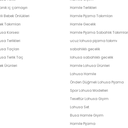
anik iç çamaşırı
Hamile Terlikleri
ili Bebek Önlükleri
Hamile Pijama Takımları
ek Takımları
Hamile Gecelik
usa Korsesi
Hamile Pijama Sabahlık Takımlar
sa Terlikleri
ucuz lohusa pijama takımı
usa Taçları
sabahlıklı gecelik
usa Terlik Taç
lohusa sabahlıklı gecelik
k Ürünleri
Hamile Lohusa Ürünleri
Lohusa Hamile
Önden Düğmeli Lohusa Pijama
Spor Lohusa Modelleri
Tesettür Lohusa Giyim
Lohusa Set
Busa Hamile Giyim
Hamile Pijama