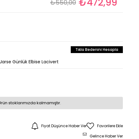
₺472,99
₺550,00
Tıkla Bedenini Hesapla
arse Günlük Elbise Lacivert
Ürün stoklarımızda kalmamıştır.
Fiyat Düşünce Haber Ver
Favorilere Ekle
Gelince Haber Ver