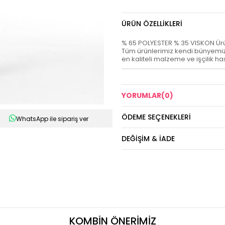
ÜRÜN ÖZELLIKLERI
% 65 POLYESTER % 35 VISKON Ürünler
Tüm ürünlerimiz kendi bünyemizd
en kaliteli malzeme ve işçilik ha
YORUMLAR
(0)
ÖDEME SEÇENEKLERI
WhatsApp ile sipariş ver
DEĞIŞIM & İADE
KOMBİN ÖNERİMİZ