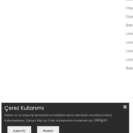
Org
Espr
Beb
Loh
Lohu
Loh
Loh
Bebe
Çerez Kullanımı
Sizlere en iyi alışveriş deneyimini sunabilmek adına sitemizde çerezler(cookies)
tıklayın
.
kullanmaktayız. Detaylı bilgi için Kvkk sözleşmesini incelemek için
Kabul Et
Reddet