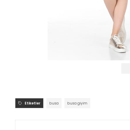
Etiketler
busa
busa giyim