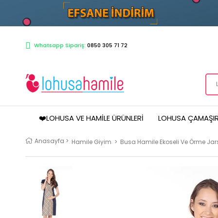
Whatsapp Sipariş:
0850 305 71 72
❤️LOHUSA VE HAMILE ÜRÜNLERI
LOHUSA ÇAMAŞIR
Anasayfa
>
Hamile Giyim
>
Busa Hamile Ekoseli Ve Örme Jars