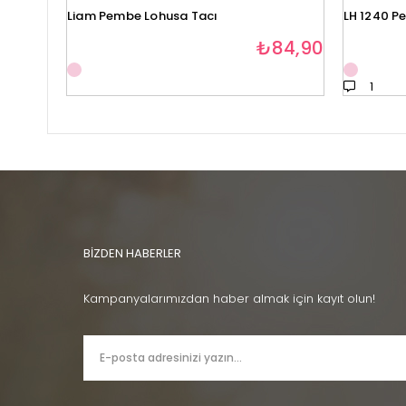
Liam Pembe Lohusa Tacı
LH 1240 P
₺84,90
1
BİZDEN HABERLER
Kampanyalarımızdan haber almak için kayıt olun!