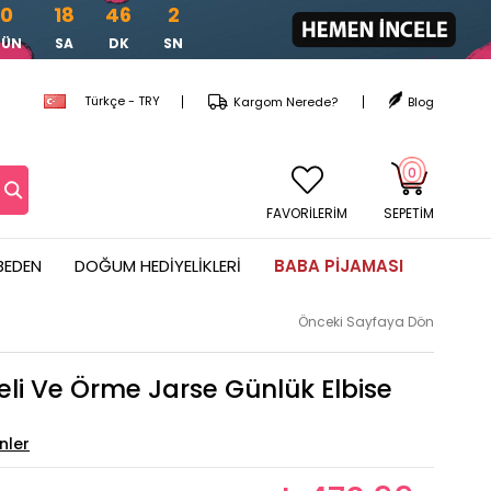
0
18
46
1
GÜN
SA
DK
SN
Türkçe - TRY
Kargom Nerede?
Blog
0
FAVORİLERİM
SEPETIM
BEDEN
DOĞUM HEDIYELIKLERI
BABA PIJAMASI
Önceki Sayfaya Dön
li Ve Örme Jarse Günlük Elbise