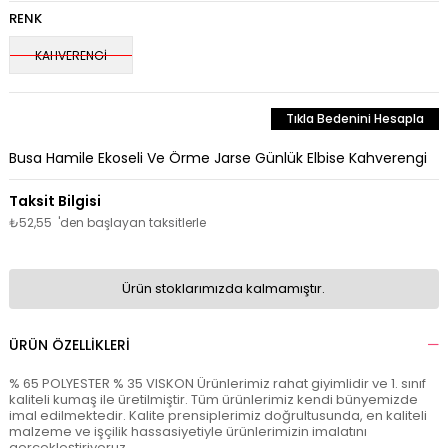
RENK
KAHVERENGİ
Tıkla Bedenini Hesapla
Busa Hamile Ekoseli Ve Örme Jarse Günlük Elbise Kahverengi
₺52,55
'den başlayan taksitlerle
Ürün stoklarımızda kalmamıştır.
ÜRÜN ÖZELLIKLERI
% 65 POLYESTER % 35 VISKON Ürünlerimiz rahat giyimlidir ve 1. sınıf
kaliteli kumaş ile üretilmiştir. Tüm ürünlerimiz kendi bünyemizde
imal edilmektedir. Kalite prensiplerimiz doğrultusunda, en kaliteli
malzeme ve işçilik hassasiyetiyle ürünlerimizin imalatını
gerçekleştiriyoruz.