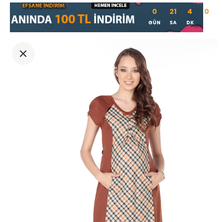
0
21
4
0
GÜN
SA
DK
SN