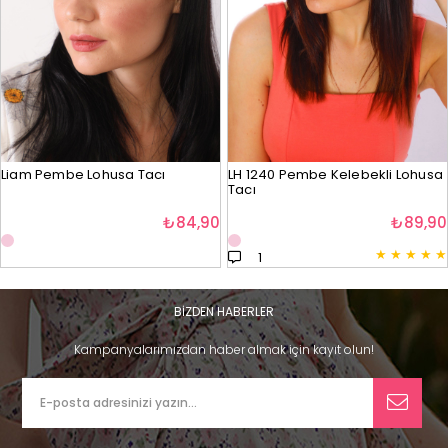
Liam Pembe Lohusa Tacı
LH 1240 Pembe Kelebekli Lohusa
Tacı
₺84,90
₺89,90
★
★
★
★
★
1
BİZDEN HABERLER
Kampanyalarımızdan haber almak için kayıt olun!