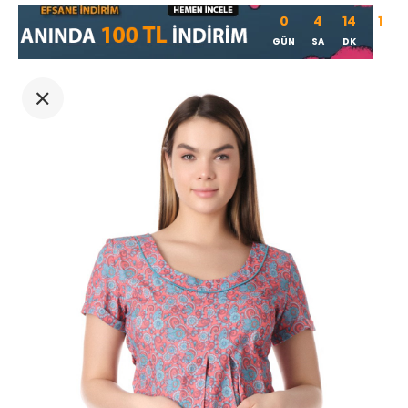
0
4
14
1
GÜN
SA
DK
SN