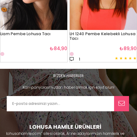
Liam Pembe Lohusa Tacı
LH 1240 Pembe Kelebekli Lohusa
Tacı
₺84,90
₺89,90
★
★
★
★
★
1
BİZDEN HABERLER
Kampanyalarımızdan haber almak için kayıt olun!
LOHUSA HAMİLE ÜRÜNLERİ
lohusahamile.com’’ sitesi olarak, Anne adaylarımızın hamilelik ve