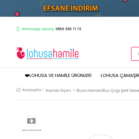
Whatsapp Sipariş:
0850 305 71 72
❤️LOHUSA VE HAMILE ÜRÜNLERI
LOHUSA ÇAMAŞIR
Anasayfa
>
Hamile Giyim
>
Busa Hamile Bluz Çizgi Şerit Desen