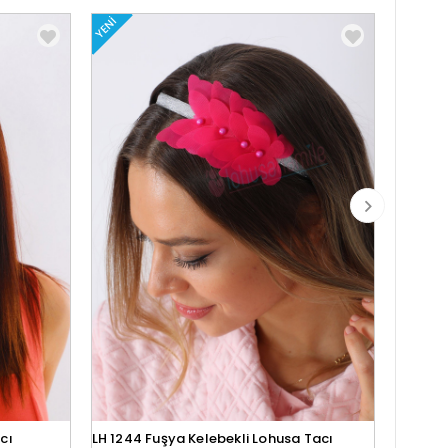
YENI
YENI
cı
LH 1244 Fuşya Kelebekli Lohusa Tacı
Lh1280 