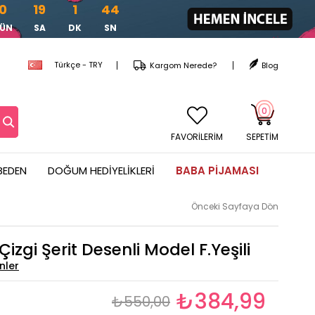
0
19
1
43
GÜN
SA
DK
SN
Türkçe - TRY
Kargom Nerede?
Blog
0
FAVORİLERİM
SEPETIM
BEDEN
DOĞUM HEDIYELIKLERI
BABA PIJAMASI
Önceki Sayfaya Dön
izgi Şerit Desenli Model F.Yeşili
₺384,99
₺550,00