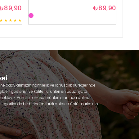
₺89,90
₺89,90
★
★
★
★
★
3
ERİ
nne adaylarımızın hamilelik ve lohusalık süreçlerinde
, en gösterişli ve kaliteli ürünleri en ucuz fiyata
mekteyiz. Hamile Lohusa ürünleri alanında online
tegoriler de bir birinden farklı onlarca ünlü marka’nın
 olacaksınız. Hem hamilelik öncesi hem doğum sonrası
lik döneminizi huzur içinde geçirmenize yardımcı
 ihtiyaç duydukları lohusa pijama, lohusa gecelik,
ile gecelik, Emzirme sütyeni, Emzirme atleti, Lohusa
odel seçenekleriyle bir birinden güzel kombinler