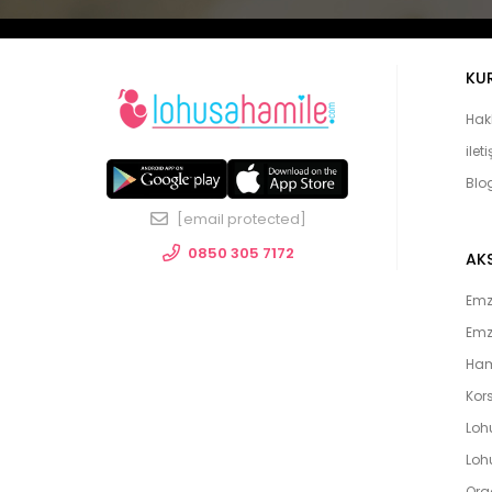
KU
Hak
ilet
Blo
[email protected]
0850 305 7172
AK
Emzi
Emz
Ham
Kors
Loh
Lohu
Org