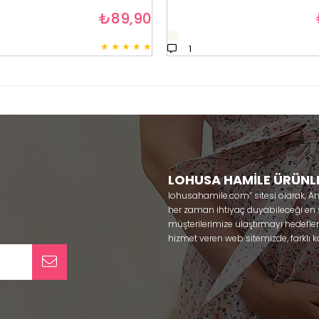
₺89,90
★
★
★
★
★
1
LOHUSA HAMİLE ÜRÜNL
lohusahamile.com’’ sitesi olarak, A
her zaman ihtiyaç duyabileceği en şık
müşterilerimize ulaştırmayı hedefle
hizmet veren web sitemizde, farklı ka
ürünlerine sadece bir tık uzaklıkta
kullanabileceğiniz ürünler ile gebe
olmaya çalışmaktayız. Annelerimizin
lohusa sabahlık, hamile pijama, ham
taç ve terlik gibi ürünleri bir çok m