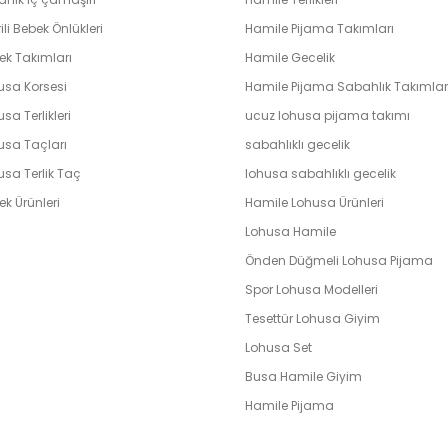
ili Bebek Önlükleri
Hamile Pijama Takımları
ek Takımları
Hamile Gecelik
usa Korsesi
Hamile Pijama Sabahlık Takımlar
sa Terlikleri
ucuz lohusa pijama takımı
usa Taçları
sabahlıklı gecelik
usa Terlik Taç
lohusa sabahlıklı gecelik
k Ürünleri
Hamile Lohusa Ürünleri
Lohusa Hamile
Önden Düğmeli Lohusa Pijama
Spor Lohusa Modelleri
Tesettür Lohusa Giyim
Lohusa Set
Busa Hamile Giyim
Hamile Pijama