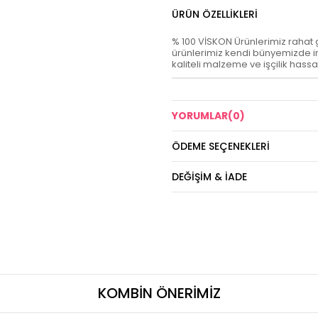
ÜRÜN ÖZELLIKLERI
% 100 VİSKON Ürünlerimiz rahat giy
ürünlerimiz kendi bünyemizde im
kaliteli malzeme ve işçilik hassa
YORUMLAR
(0)
ÖDEME SEÇENEKLERI
DEĞIŞIM & İADE
KOMBİN ÖNERİMİZ