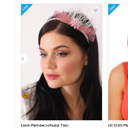
YENI
YENI
Liam Pembe Lohusa Tacı
LH 1240 P