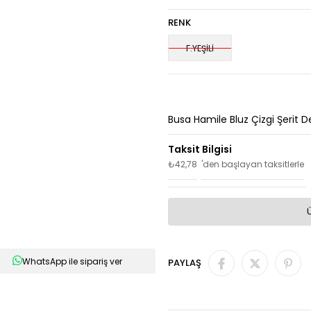
RENK
F.YEŞİLİ
Busa Hamile Bluz Çizgi Şerit De
₺42,78
'den başlayan taksitlerle
WhatsApp ile sipariş ver
PAYLAŞ