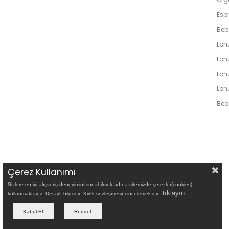
Espr
Beb
Loh
Lohu
Loh
Loh
Bebe
Çerez Kullanımı
Sizlere en iyi alışveriş deneyimini sunabilmek adına sitemizde çerezler(cookies)
tıklayın
.
kullanmaktayız. Detaylı bilgi için Kvkk sözleşmesini incelemek için
Kabul Et
Reddet