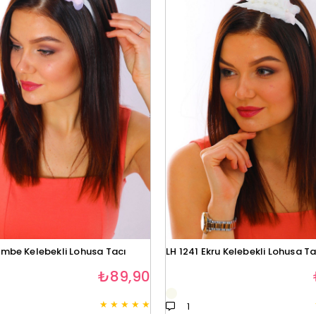
embe Kelebekli Lohusa Tacı
LH 1241 Ekru Kelebekli Lohusa Ta
₺89,90
★
★
★
★
★
1