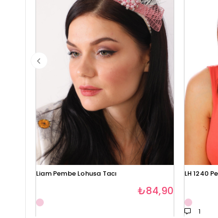
Liam Pembe Lohusa Tacı
LH 1240 P
₺84,90
1