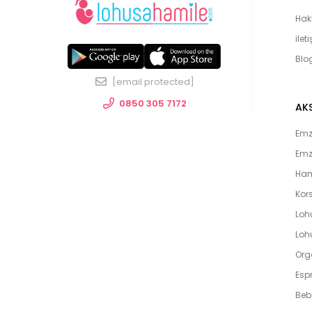
Hak
ilet
Blo
[email protected]
0850 305 7172
AK
Emzi
Emz
Ham
Kors
Loh
Lohu
Org
Espr
Beb