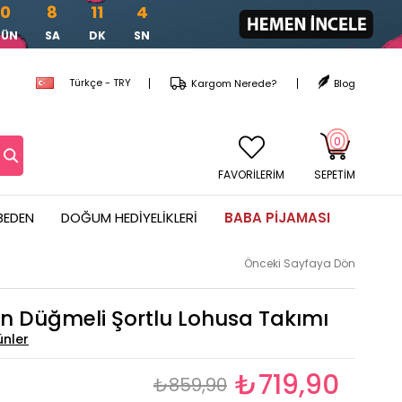
0
8
11
3
GÜN
SA
DK
SN
Türkçe - TRY
Kargom Nerede?
Blog
0
FAVORİLERİM
SEPETIM
BEDEN
DOĞUM HEDIYELIKLERI
BABA PIJAMASI
Önceki Sayfaya Dön
 Düğmeli Şortlu Lohusa Takımı
₺719,90
₺859,90