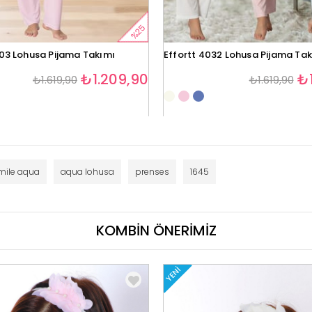
%25
403 Lohusa Pijama Takımı
Effortt 4032 Lohusa Pijama Ta
₺1.209,90
₺1
₺1.619,90
₺1.619,90
mile aqua
aqua lohusa
prenses
1645
KOMBİN ÖNERİMİZ
YENI