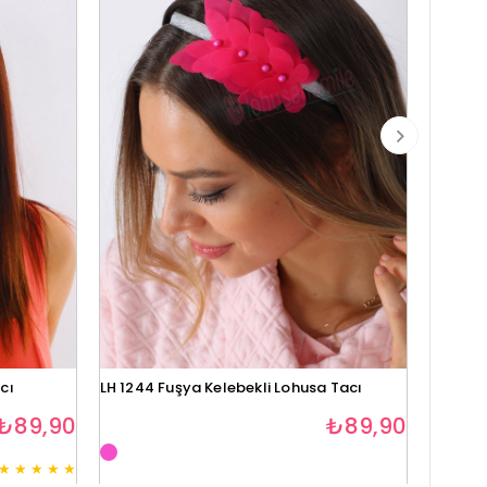
cı
LH 1244 Fuşya Kelebekli Lohusa Tacı
Lh1280 
₺89,90
₺89,90
★
★
★
★
★
3