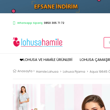
Whatsapp Sipariş:
0850 305 71 72
❤️LOHUSA VE HAMILE ÜRÜNLERI
LOHUSA ÇAMAŞIR
Anasayfa
>
Hamile Lohusa
>
Lohusa Pijama
>
Aqua 19645 Ö