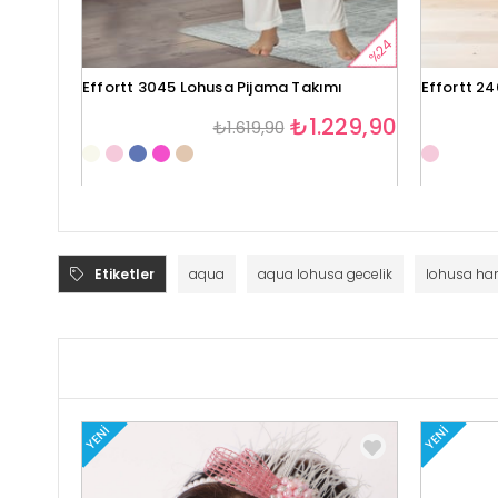
%24
Effortt 3045 Lohusa Pijama Takımı
Effortt 2
₺1.229,90
₺1.619,90
Etiketler
aqua
aqua lohusa gecelik
lohusa ha
YENI
YENI