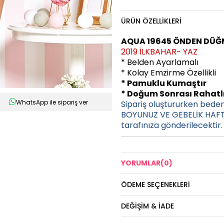
ÜRÜN ÖZELLIKLERI
AQUA 19645 ÖNDEN DÜĞ
2019 İLKBAHAR- YAZ
* Belden Ayarlamalı
* Kolay Emzirme Özellikli
* Pamuklu Kumaştır
* Doğum Sonrası Rahatlı
WhatsApp ile sipariş ver
Sipariş oluştururken bede
BOYUNUZ VE GEBELİK HAFTA
tarafınıza gönderilecektir.
YORUMLAR
(0)
ÖDEME SEÇENEKLERI
DEĞIŞIM & İADE