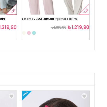
%25
%25
kımı
Effortt 2303 Lohusa Pijama Takımı
Effortt
.219,90
₺1.219,90
₺1.619,90
1
YENI
YENI