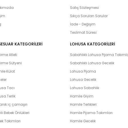
ürünlerine ulaşabilirsiniz. Hamilelik
adayları’nın yanı sıra Bebeklerimiz
kımızda
Satış Sözleşmesi
olduğumuz bebek setlerimiz yoğun i
işim
Sıkça Sorulan Sorular
çıkış setlerini yaptıran ve memnuni
g
bulunmaktadır. Lohusahamile sitesi 
İade - Değişim
vermeye çalışmaktadır. Kapıda kredi k
Teslimat Süresi
peşin ve taksit yapabilme imkanı il
hamile olarak en hızlı bir şekilde bi
SESUAR KATEGORİLERİ
LOHUSA KATEGORİLERİ
unutmayın. Unutmayalım ki ‘’Farklılık k
rme Atleti
Sabahlıklı Lohusa Pijama Takımla
irme Sütyeni
Sabahlıklı Lohusa Gecelik
ile Külot
Lohusa Pijama
eler
Lohusa Gecelik
usa Tacı
Lohusa Sabahlık
sa Terlik
Hamile Giyim
anik iç çamaşırı
Hamile Terlikleri
ili Bebek Önlükleri
Hamile Pijama Takımları
ek Takımları
Hamile Gecelik