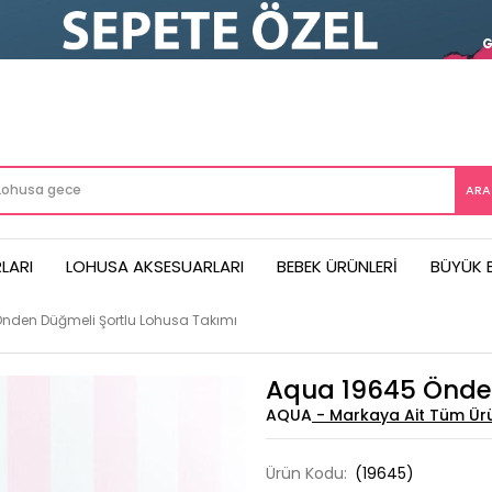
LARI
LOHUSA AKSESUARLARI
BEBEK ÜRÜNLERI
BÜYÜK 
nden Düğmeli Şortlu Lohusa Takımı
Aqua 19645 Önden
AQUA
Ürün Kodu:
(19645)