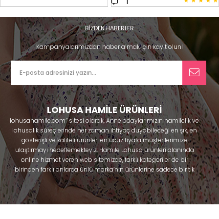
★
★
★
★
★
1
BİZDEN HABERLER
Kampanyalarımızdan haber almak için kayıt olun!
LOHUSA HAMİLE ÜRÜNLERİ
lohusahamile.com’’ sitesi olarak, Anne adaylarımızın hamilelik ve
lohusalık süreçlerinde her zaman ihtiyaç duyabileceği en şık, en
gösterişli ve kaliteli ürünleri en ucuz fiyata müşterilerimize
ulaştırmayı hedeflemekteyiz. Hamile Lohusa ürünleri alanında
online hizmet veren web sitemizde, farklı kategoriler de bir
birinden farklı onlarca ünlü marka’nın ürünlerine sadece bir tık
uzaklıkta olacaksınız. Hem hamilelik öncesi hem doğum sonrası
kullanabileceğiniz ürünler ile gebelik döneminizi huzur içinde
geçirmenize yardımcı olmaya çalışmaktayız. Annelerimizin
ihtiyaç duydukları lohusa pijama, lohusa gecelik, lohusa
sabahlık, hamile pijama, hamile gecelik, Emzirme sütyeni,