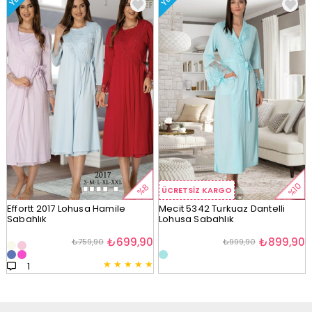
%10
%8
ÜCRETSIZ KARGO
Effortt 2017 Lohusa Hamile
Mecit 5342 Turkuaz Dantelli
Sabahlık
Lohusa Sabahlık
₺699,90
₺899,90
₺759,90
₺999,90
★
★
★
★
★
1