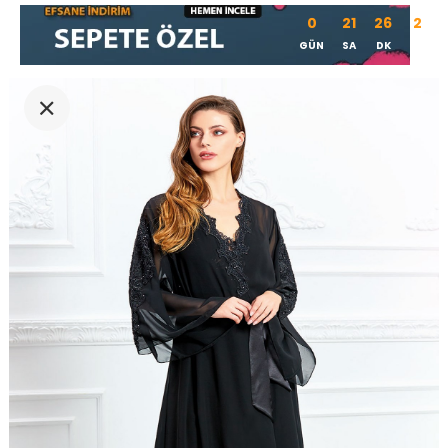
0
21
26
1
GÜN
SA
DK
SN