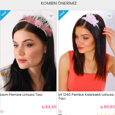
KOMBİN ÖNERİMİZ
YENI
YENI
Liam Pembe Lohusa Tacı
LH 1240 Pembe Kelebekli Lohusa
Tacı
₺84,90
₺89,90