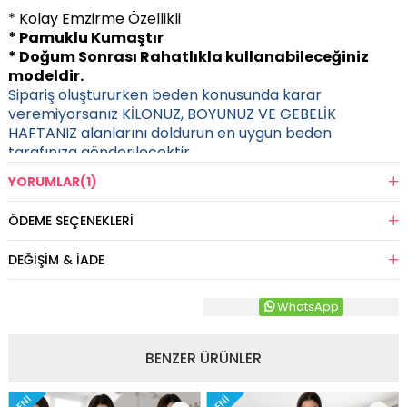
* Kolay Emzirme Özellikli
* Pamuklu Kumaştır
* Doğum Sonrası Rahatlıkla kullanabileceğiniz
modeldir.
Sipariş oluştururken beden konusunda karar
veremiyorsanız KİLONUZ, BOYUNUZ VE GEBELİK
HAFTANIZ alanlarını doldurun en uygun beden
tarafınıza gönderilecektir.
YORUMLAR
(1)
ÖDEME SEÇENEKLERI
DEĞIŞIM & İADE
WhatsApp
BENZER ÜRÜNLER
YENI
YENI