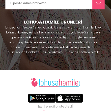
LOHUSA HAMİLE ÜRÜNLERİ
lohusahamile.com’’ sitesi olarak, Anne adaylarımızın hamilelik ve
lohusalık süreçlerinde her zaman ihtiyaç duyabileceği en şık, en
gösterişli ve kaliteli ürünleri en ucuz fiyata müşterilerimize
ulaştırmayı hedeflemekteyiz. Hamile Lohusa ürünleri alanında
online hizmet veren web sitemizde, farklı kategoriler de bir
birinden farklı onlarca ünlü marka’nın ürünlerine sadece bir tık
uzaklıkta olacaksınız. Hem hamilelik öncesi hem doğum sonrası
kullanabileceğiniz ürünler ile gebelik döneminizi huzur içinde
geçirmenize yardımcı olmaya çalışmaktayız. Annelerimizin
ihtiyaç duydukları lohusa pijama, lohusa gecelik, lohusa
sabahlık, hamile pijama, hamile gecelik, Emzirme sütyeni,
Emzirme atleti, Lohusa taç ve terlik gibi ürünleri bir çok model
seçenekleriyle bir birinden güzel kombinler yaparak güven içinde
Effortt
satın alabiliriniz. Sitemiz üzerinden satın alabileceğiniz;
pijama
, Mecit, Tuba, Fc Fantasy, Feyza, Poleren, Anıl, Polkan,
Şahnur, Pijamis, miss mirella, alos, Rozalinda, Bone Club, Oyda,
[email protected]
Bambaşka, Polat yıldız, Aqua, Penye mood, Xses, Şule Onur, Free