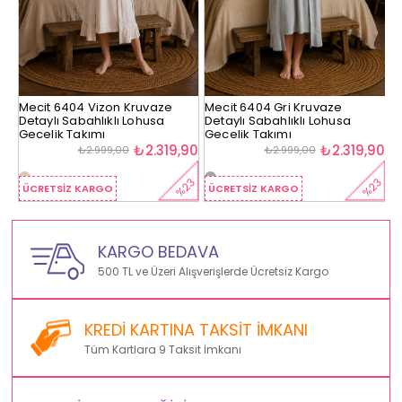
Vizon Kruvaze
Mecit 6404 Gri Kruvaze
Mecit 6404 Füme
hlıklı Lohusa
Detaylı Sabahlıklı Lohusa
Detaylı Sabahlıkl
ımı
Gecelik Takımı
Gecelik Takımı
₺2.319,90
₺2.319,90
.999,00
₺2.999,00
₺2.999,
%23
%23
ARGO
ÜCRETSIZ KARGO
ÜCRETSIZ KARGO
KARGO BEDAVA
500 TL ve Üzeri Alışverişlerde Ücretsiz Kargo
KREDİ KARTINA TAKSİT İMKANI
Tüm Kartlara 9 Taksit İmkanı