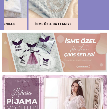
İSME ÖZEL BATTANİYE
İSİMLİ EMZİK ZİNCİRİ