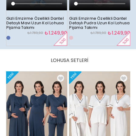
Gizli Emzirme Özellikli Dantel
Gizli Emzirme Özellikli Dantel
G
Detaylı Mavi Uzun Kol Lohusa
Detaylı Pudra Uzun Kol Lohusa
L
Pijama Takımı
Pijama Takımı
90
₺1.249,90
₺1.249,90
₺1.789,90
₺1.789,90
%30
%30
23
★
LOHUSA SETLERİ
Y
E
N
I
Ü
R
Ü
Y
E
N
I
Ü
R
Ü
N
N