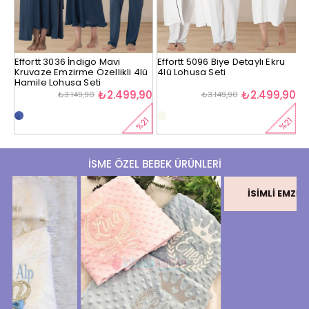
Effortt 3036 İndigo Mavi
Effortt 5096 Biye Detaylı Ekru
Ef
Kruvaze Emzirme Özellikli 4lü
4lü Lohusa Seti
4
Hamile Lohusa Seti
90
₺2.499,90
₺2.499,90
₺3.149,90
₺3.149,90
%21
%21
11
★
İSME ÖZEL BEBEK ÜRÜNLERİ