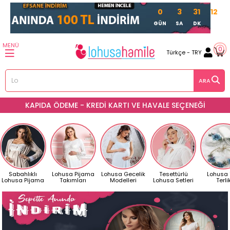
0
3
31
10
GÜN
SA
DK
SN
MENÜ
0
Türkçe - TRY
AYNI GÜN KARGO
Sabahlıklı
Lohusa Pijama
Lohusa Gecelik
Tesettürlü
Lohusa
Lohusa Pijama
Takımları
Modelleri
Lohusa Setleri
Terli