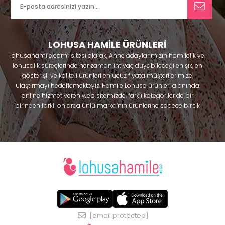
LOHUSA HAMİLE ÜRÜNLERİ
lohusahamile.com’’ sitesi olarak, Anne adaylarımızın hamilelik ve
lohusalık süreçlerinde her zaman ihtiyaç duyabileceği en şık, en
gösterişli ve kaliteli ürünleri en ucuz fiyata müşterilerimize
ulaştırmayı hedeflemekteyiz. Hamile Lohusa ürünleri alanında
online hizmet veren web sitemizde, farklı kategoriler de bir
birinden farklı onlarca ünlü marka’nın ürünlerine sadece bir tık
uzaklıkta olacaksınız. Hem hamilelik öncesi hem doğum sonrası
kullanabileceğiniz ürünler ile gebelik döneminizi huzur içinde
geçirmenize yardımcı olmaya çalışmaktayız. Annelerimizin
ihtiyaç duydukları lohusa pijama, lohusa gecelik, lohusa
sabahlık, hamile pijama, hamile gecelik, Emzirme sütyeni,
Emzirme atleti, Lohusa taç ve terlik gibi ürünleri bir çok model
seçenekleriyle bir birinden güzel kombinler yaparak güven içinde
Effortt
satın alabiliriniz. Sitemiz üzerinden satın alabileceğiniz;
pijama
, Mecit, Tuba, Fc Fantasy, Feyza, Poleren, Anıl, Polkan,
Şahnur, Pijamis, miss mirella, alos, Rozalinda, Bone Club, Oyda,
[email protected]
Bambaşka, Polat yıldız, Aqua, Penye mood, Xses, Şule Onur, Free