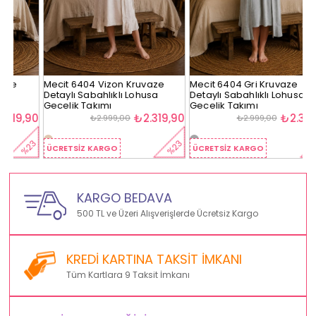
Mecit 6404 Vizon Kruvaze
Mecit 6404 Gri Kruvaze
M
Detaylı Sabahlıklı Lohusa
Detaylı Sabahlıklı Lohusa
D
Gecelik Takımı
Gecelik Takımı
G
90
₺2.319,90
₺2.319,90
₺2.999,00
₺2.999,00
23
%23
%23
ÜCRETSIZ KARGO
ÜCRETSIZ KARGO
Ü
KARGO BEDAVA
500 TL ve Üzeri Alışverişlerde Ücretsiz Kargo
KREDİ KARTINA TAKSİT İMKANI
Tüm Kartlara 9 Taksit İmkanı