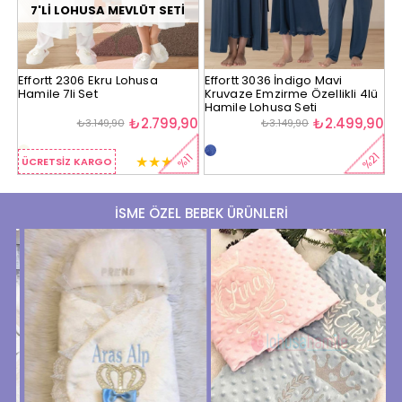
Effortt 3036 İndigo Mavi
Effortt 5096 Biye Detaylı Ekru
Ef
Kruvaze Emzirme Özellikli 4lü
4lü Lohusa Seti
4
Hamile Lohusa Seti
90
₺2.499,90
₺2.499,90
₺3.149,90
₺3.149,90
%21
%21
11
★
İSME ÖZEL BEBEK ÜRÜNLERİ
İSİMLİ EMZİK ZİNCİRİ