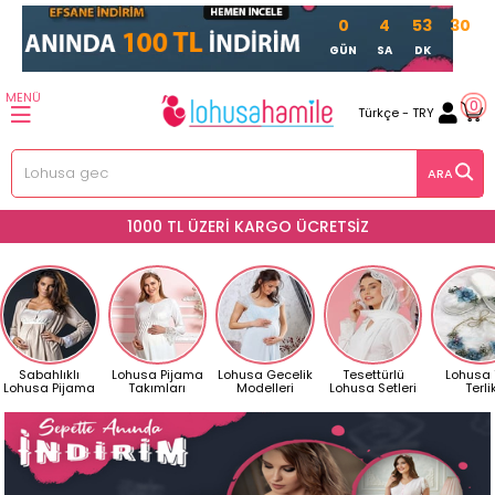
0
4
53
28
GÜN
SA
DK
SN
MENÜ
0
Türkçe - TRY
KAPIDA ÖDEME - KREDİ KARTI VE HAVALE SEÇENEĞİ
Sabahlıklı
Lohusa Pijama
Lohusa Gecelik
Tesettürlü
Lohusa
Lohusa Pijama
Takımları
Modelleri
Lohusa Setleri
Terli