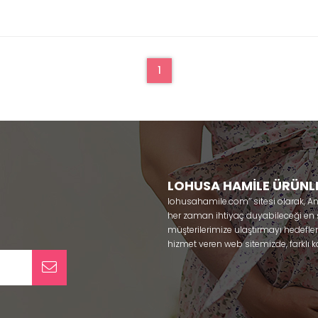
1
LOHUSA HAMİLE ÜRÜNL
lohusahamile.com’’ sitesi olarak, A
her zaman ihtiyaç duyabileceği en şık
müşterilerimize ulaştırmayı hedefle
hizmet veren web sitemizde, farklı ka
ürünlerine sadece bir tık uzaklıkta
kullanabileceğiniz ürünler ile gebe
olmaya çalışmaktayız. Annelerimizin
lohusa sabahlık, hamile pijama, ham
taç ve terlik gibi ürünleri bir çok m