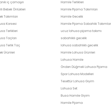
anik iç çamaşırı
Hamile Terlikleri
ili Bebek Önlükleri
Hamile Pijama Takımları
ek Takımları
Hamile Gecelik
usa Korsesi
Hamile Pijama Sabahlık Takımlar
sa Terlikleri
ucuz lohusa pijama takımı
usa Taçları
sabahlıklı gecelik
usa Terlik Taç
lohusa sabahlıklı gecelik
k Ürünleri
Hamile Lohusa Ürünleri
Lohusa Hamile
Önden Düğmeli Lohusa Pijama
Spor Lohusa Modelleri
Tesettür Lohusa Giyim
Lohusa Set
Busa Hamile Giyim
Hamile Pijama