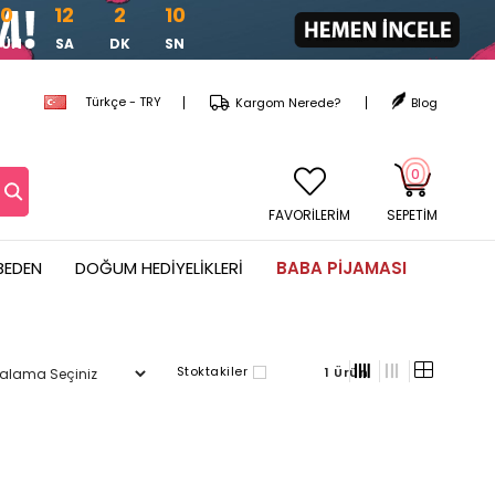
0
12
2
10
GÜN
SA
DK
SN
Türkçe - TRY
Kargom Nerede?
Blog
0
FAVORİLERİM
SEPETIM
BEDEN
DOĞUM HEDIYELIKLERI
BABA PIJAMASI
Stoktakiler
1 Ürün