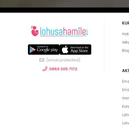
KU
Hak
ilet
Blo
[email protected]
0850 305 7172
AK
Emzi
Emz
Ham
Kors
Loh
Lohu