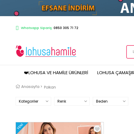
Whatsapp Sipariş:
0850 305 71 72
❤️LOHUSA VE HAMILE ÜRÜNLERI
LOHUSA ÇAMAŞIR
Anasayfa
>
Polkan
Kategoriler
Renk
Beden
YENI