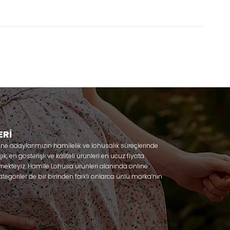
ERİ
nne adaylarımızın hamilelik ve lohusalık süreçlerinde
, en gösterişli ve kaliteli ürünleri en ucuz fiyata
mekteyiz. Hamile Lohusa ürünleri alanında online
tegoriler de bir birinden farklı onlarca ünlü marka’nın
 olacaksınız. Hem hamilelik öncesi hem doğum sonrası
lik döneminizi huzur içinde geçirmenize yardımcı
 ihtiyaç duydukları lohusa pijama, lohusa gecelik,
ile gecelik, Emzirme sütyeni, Emzirme atleti, Lohusa
odel seçenekleriyle bir birinden güzel kombinler