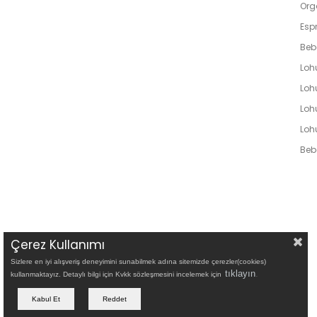
Org
Espr
Beb
Loh
Lohu
Loh
Loh
Bebe
Çerez Kullanımı
Sizlere en iyi alışveriş deneyimini sunabilmek adına sitemizde çerezler(cookies)
tıklayın
.
kullanmaktayız. Detaylı bilgi için Kvkk sözleşmesini incelemek için
Kabul Et
Reddet