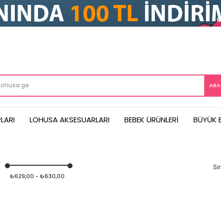
LARI
LOHUSA AKSESUARLARI
BEBEK ÜRÜNLERI
BÜYÜK 
₺629,00 - ₺630,00