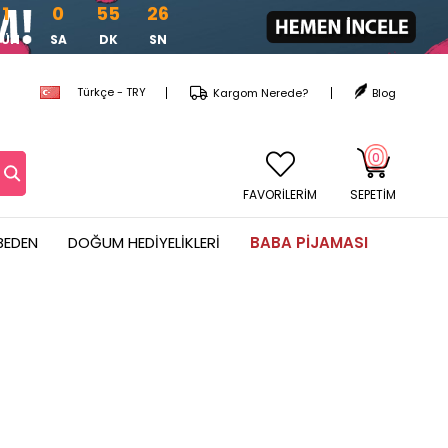
1
0
55
26
GÜN
SA
DK
SN
Türkçe - TRY
Kargom Nerede?
Blog
0
FAVORİLERİM
SEPETIM
BEDEN
DOĞUM HEDIYELIKLERI
BABA PIJAMASI