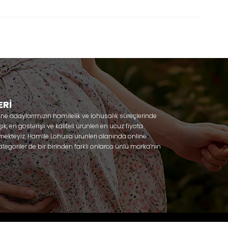
ERİ
nne adaylarımızın hamilelik ve lohusalık süreçlerinde
, en gösterişli ve kaliteli ürünleri en ucuz fiyata
mekteyiz. Hamile Lohusa ürünleri alanında online
tegoriler de bir birinden farklı onlarca ünlü marka’nın
 olacaksınız. Hem hamilelik öncesi hem doğum sonrası
lik döneminizi huzur içinde geçirmenize yardımcı
 ihtiyaç duydukları lohusa pijama, lohusa gecelik,
ile gecelik, Emzirme sütyeni, Emzirme atleti, Lohusa
odel seçenekleriyle bir birinden güzel kombinler
Effortt
niz. Sitemiz üzerinden satın alabileceğiniz;
za, Poleren, Anıl, Polkan, Şahnur, Pijamis, miss mirella,
ambaşka, Polat yıldız, Aqua, Penye mood, Xses, Şule