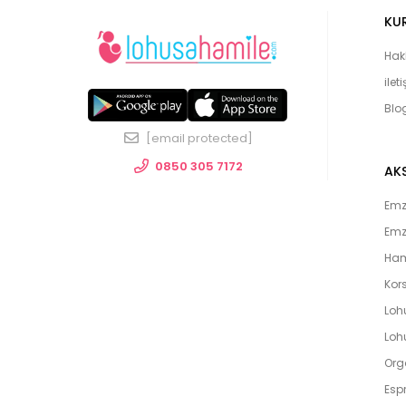
KU
Hak
ilet
Blo
[email protected]
0850 305 7172
AK
Emzi
Emz
Ham
Kors
Loh
Lohu
Org
Espr