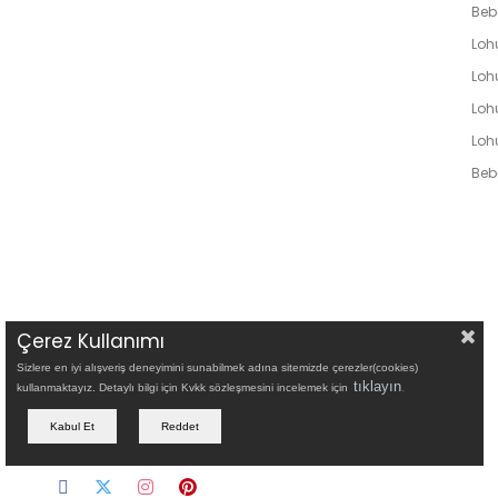
Beb
Loh
Lohu
Loh
Loh
Bebe
Çerez Kullanımı
Sizlere en iyi alışveriş deneyimini sunabilmek adına sitemizde çerezler(cookies)
tıklayın
.
kullanmaktayız. Detaylı bilgi için Kvkk sözleşmesini incelemek için
Kabul Et
Reddet