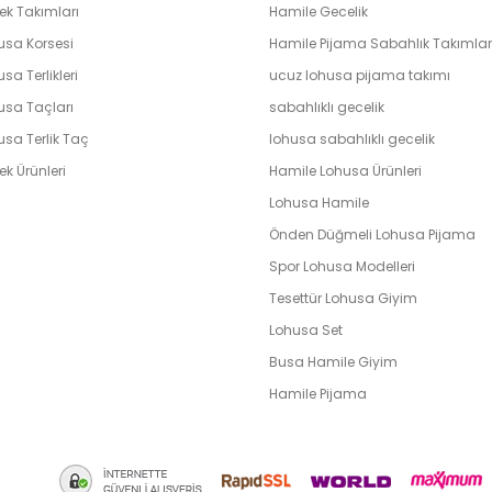
ek Takımları
Hamile Gecelik
usa Korsesi
Hamile Pijama Sabahlık Takımlar
sa Terlikleri
ucuz lohusa pijama takımı
usa Taçları
sabahlıklı gecelik
usa Terlik Taç
lohusa sabahlıklı gecelik
k Ürünleri
Hamile Lohusa Ürünleri
Lohusa Hamile
Önden Düğmeli Lohusa Pijama
Spor Lohusa Modelleri
Tesettür Lohusa Giyim
Lohusa Set
Busa Hamile Giyim
Hamile Pijama