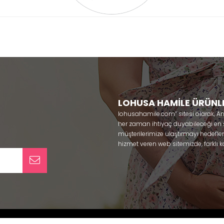
LOHUSA HAMİLE ÜRÜNL
lohusahamile.com’’ sitesi olarak, A
her zaman ihtiyaç duyabileceği en şık
müşterilerimize ulaştırmayı hedefle
hizmet veren web sitemizde, farklı ka
ürünlerine sadece bir tık uzaklıkta
kullanabileceğiniz ürünler ile gebe
olmaya çalışmaktayız. Annelerimizin
lohusa sabahlık, hamile pijama, ham
taç ve terlik gibi ürünleri bir çok m
yaparak güven içinde satın alabiliri
pijama
, Mecit, Tuba, Fc Fantasy, Fey
alos, Rozalinda, Bone Club, Oyda, B