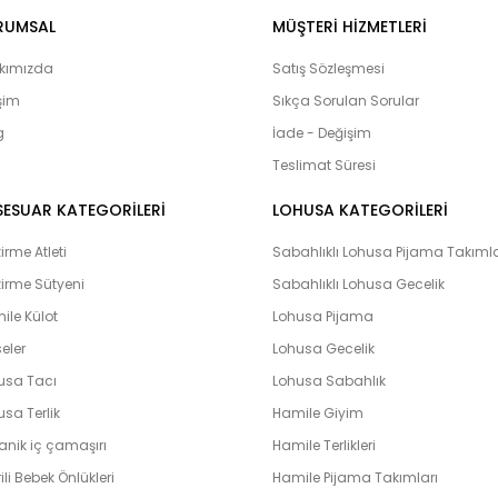
lohusa çarş
Onur, Free Angel, Çağrı,
RUMSAL
MÜŞTERI HIZMETLERI
ürünlerine ulaşabilirsiniz. Hamilelik
adayları’nın yanı sıra Bebeklerimiz
kımızda
Satış Sözleşmesi
olduğumuz bebek setlerimiz yoğun i
işim
Sıkça Sorulan Sorular
çıkış setlerini yaptıran ve memnuni
g
bulunmaktadır. Lohusahamile sitesi 
İade - Değişim
vermeye çalışmaktadır. Kapıda kredi k
Teslimat Süresi
peşin ve taksit yapabilme imkanı il
hamile olarak en hızlı bir şekilde bi
SESUAR KATEGORİLERİ
LOHUSA KATEGORİLERİ
unutmayın. Unutmayalım ki ‘’Farklılık k
rme Atleti
Sabahlıklı Lohusa Pijama Takımla
irme Sütyeni
Sabahlıklı Lohusa Gecelik
ile Külot
Lohusa Pijama
eler
Lohusa Gecelik
usa Tacı
Lohusa Sabahlık
sa Terlik
Hamile Giyim
anik iç çamaşırı
Hamile Terlikleri
ili Bebek Önlükleri
Hamile Pijama Takımları